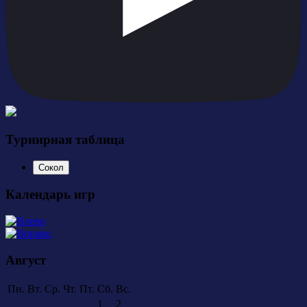
Турнирная таблица
Сокол
Календарь игр
Август
Пн.
Вт.
Ср.
Чт.
Пт.
Сб.
Вс.
1
2