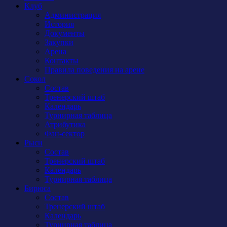
Клуб
Администрация
История
Документы
Закупки
Арена
Контакты
Правила поведения на арене
Сокол
Состав
Тренерский штаб
Календарь
Турнирная таблица
Атрибутика
Фан-сектор
Рыси
Состав
Тренерский штаб
Календарь
Турнирная таблица
Бирюса
Состав
Тренерский штаб
Календарь
Турнирная таблица