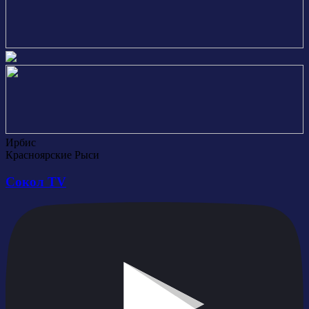
Ирбис
Красноярские Рыси
Сокол TV