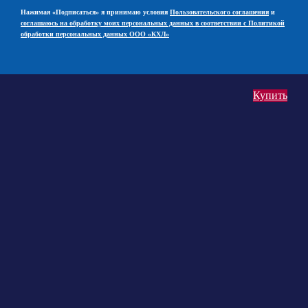
Нажимая «Подписаться» я принимаю условия
Пользовательского соглашения
и
соглашаюсь на обработку моих персональных данных в соответствии с Политикой
обработки персональных данных ООО «КХЛ»
Купить