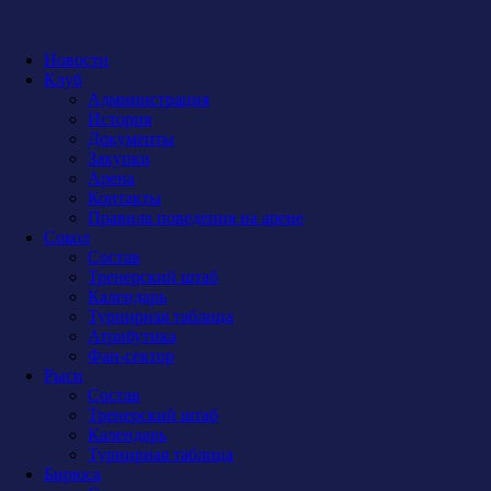
Новости
Клуб
Администрация
История
Документы
Закупки
Арена
Контакты
Правила поведения на арене
Сокол
Состав
Тренерский штаб
Календарь
Турнирная таблица
Атрибутика
Фан-сектор
Рыси
Состав
Тренерский штаб
Календарь
Турнирная таблица
Бирюса