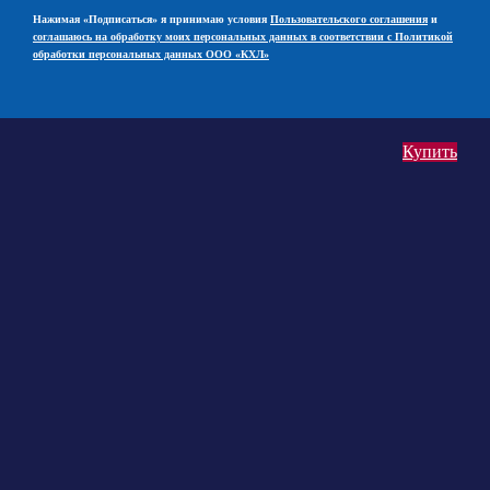
Нажимая «Подписаться» я принимаю условия
Пользовательского соглашения
и
соглашаюсь на обработку моих персональных данных в соответствии с Политикой
обработки персональных данных ООО «КХЛ»
Купить