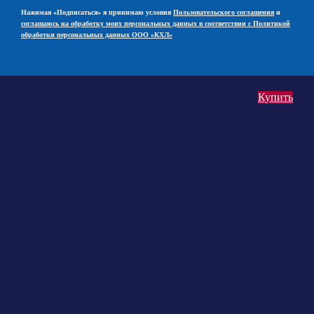
Нажимая «Подписаться» я принимаю условия
Пользовательского соглашения
и
соглашаюсь на обработку моих персональных данных в соответствии с Политикой
обработки персональных данных ООО «КХЛ»
Купить