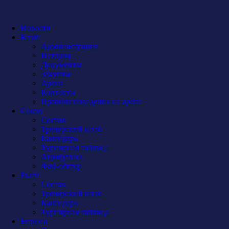
Новости
Клуб
Администрация
История
Документы
Закупки
Арена
Контакты
Правила поведения на арене
Сокол
Состав
Тренерский штаб
Календарь
Турнирная таблица
Атрибутика
Фан-сектор
Рыси
Состав
Тренерский штаб
Календарь
Турнирная таблица
Бирюса