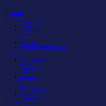
Новости
Клуб
Администрация
История
Документы
Закупки
Арена
Контакты
Правила поведения на арене
Сокол
Состав
Тренерский штаб
Календарь
Турнирная таблица
Атрибутика
Фан-сектор
Рыси
Состав
Тренерский штаб
Календарь
Турнирная таблица
Бирюса