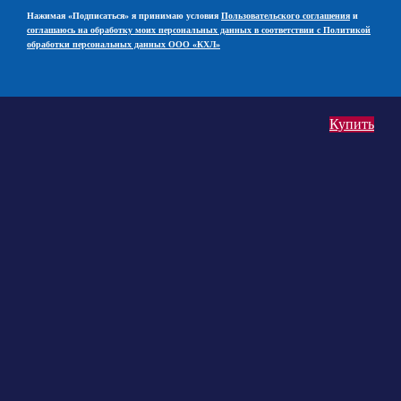
Нажимая «Подписаться» я принимаю условия
Пользовательского соглашения
и
соглашаюсь на обработку моих персональных данных в соответствии с Политикой
обработки персональных данных ООО «КХЛ»
Купить