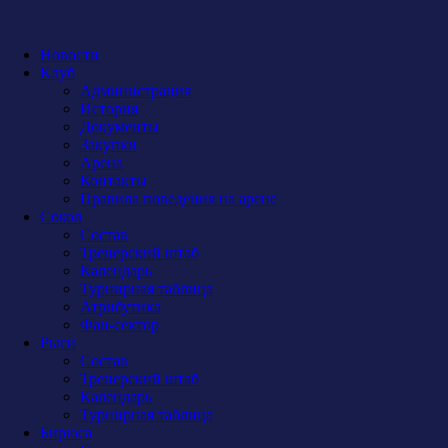
Новости
Клуб
Администрация
История
Документы
Закупки
Арена
Контакты
Правила поведения на арене
Сокол
Состав
Тренерский штаб
Календарь
Турнирная таблица
Атрибутика
Фан-сектор
Рыси
Состав
Тренерский штаб
Календарь
Турнирная таблица
Бирюса