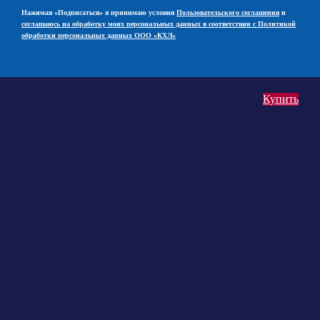
Нажимая «Подписаться» я принимаю условия
Пользовательского соглашения
и
соглашаюсь на обработку моих персональных данных в соответствии с Политикой
обработки персональных данных ООО «КХЛ»
Купить