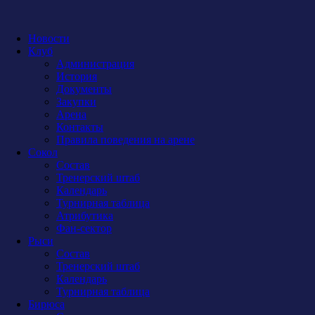
Новости
Клуб
Администрация
История
Документы
Закупки
Арена
Контакты
Правила поведения на арене
Сокол
Состав
Тренерский штаб
Календарь
Турнирная таблица
Атрибутика
Фан-сектор
Рыси
Состав
Тренерский штаб
Календарь
Турнирная таблица
Бирюса