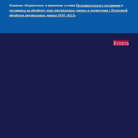
Нажимая «Подписаться» я принимаю условия
Пользовательского соглашения
и
соглашаюсь на обработку моих персональных данных в соответствии с Политикой
обработки персональных данных ООО «КХЛ»
Купить