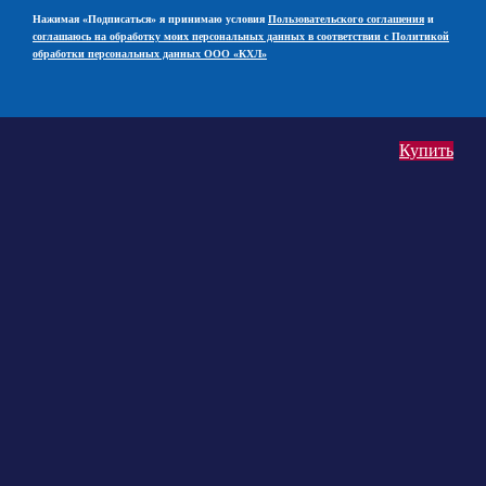
Нажимая «Подписаться» я принимаю условия
Пользовательского соглашения
и
соглашаюсь на обработку моих персональных данных в соответствии с Политикой
обработки персональных данных ООО «КХЛ»
Купить