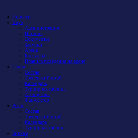
Новости
Клуб
Администрация
История
Документы
Закупки
Арена
Контакты
Правила поведения на арене
Сокол
Состав
Тренерский штаб
Календарь
Турнирная таблица
Атрибутика
Фан-сектор
Рыси
Состав
Тренерский штаб
Календарь
Турнирная таблица
Бирюса