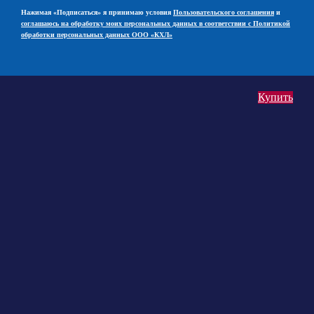
Нажимая «Подписаться» я принимаю условия
Пользовательского соглашения
и
соглашаюсь на обработку моих персональных данных в соответствии с Политикой
обработки персональных данных ООО «КХЛ»
Купить