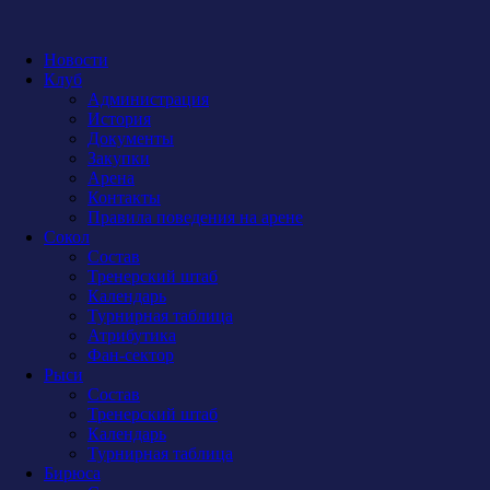
Новости
Клуб
Администрация
История
Документы
Закупки
Арена
Контакты
Правила поведения на арене
Сокол
Состав
Тренерский штаб
Календарь
Турнирная таблица
Атрибутика
Фан-сектор
Рыси
Состав
Тренерский штаб
Календарь
Турнирная таблица
Бирюса