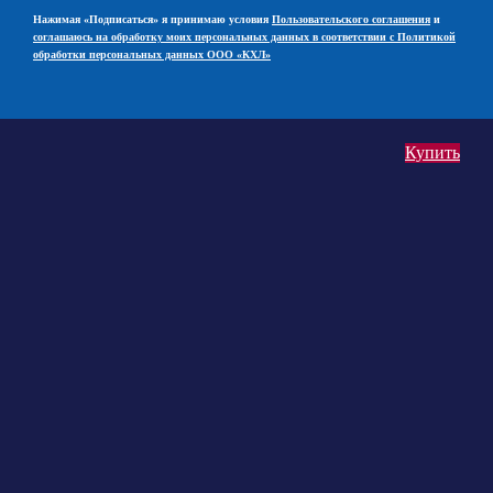
Нажимая «Подписаться» я принимаю условия
Пользовательского соглашения
и
соглашаюсь на обработку моих персональных данных в соответствии с Политикой
обработки персональных данных ООО «КХЛ»
Купить