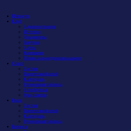
Новости
Клуб
Администрация
История
Документы
Закупки
Арена
Контакты
Правила поведения на арене
Сокол
Состав
Тренерский штаб
Календарь
Турнирная таблица
Атрибутика
Фан-сектор
Рыси
Состав
Тренерский штаб
Календарь
Турнирная таблица
Бирюса