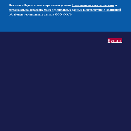
Нажимая «Подписаться» я принимаю условия
Пользовательского соглашения
и
соглашаюсь на обработку моих персональных данных в соответствии с Политикой
обработки персональных данных ООО «КХЛ»
Купить