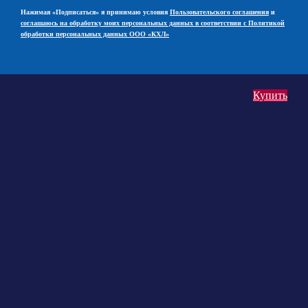
Нажимая «Подписаться» я принимаю условия
Пользовательского соглашения
и
соглашаюсь на обработку моих персональных данных в соответствии с Политикой
обработки персональных данных ООО «КХЛ»
Купить