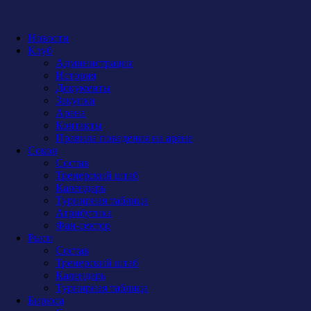
Новости
Клуб
Администрация
История
Документы
Закупки
Арена
Контакты
Правила поведения на арене
Сокол
Состав
Тренерский штаб
Календарь
Турнирная таблица
Атрибутика
Фан-сектор
Рыси
Состав
Тренерский штаб
Календарь
Турнирная таблица
Бирюса