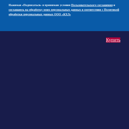
Нажимая «Подписаться» я принимаю условия
Пользовательского соглашения
и
соглашаюсь на обработку моих персональных данных в соответствии с Политикой
обработки персональных данных ООО «КХЛ»
Купить