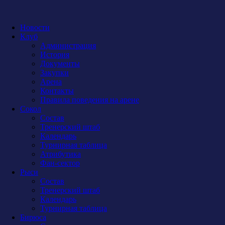
Новости
Клуб
Администрация
История
Документы
Закупки
Арена
Контакты
Правила поведения на арене
Сокол
Состав
Тренерский штаб
Календарь
Турнирная таблица
Атрибутика
Фан-сектор
Рыси
Состав
Тренерский штаб
Календарь
Турнирная таблица
Бирюса