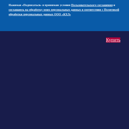
Нажимая «Подписаться» я принимаю условия
Пользовательского соглашения
и
соглашаюсь на обработку моих персональных данных в соответствии с Политикой
обработки персональных данных ООО «КХЛ»
Купить