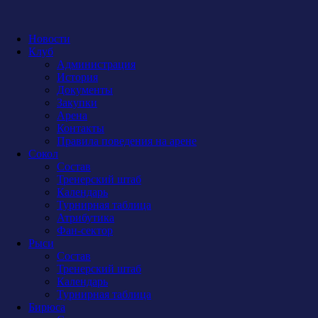
Новости
Клуб
Администрация
История
Документы
Закупки
Арена
Контакты
Правила поведения на арене
Сокол
Состав
Тренерский штаб
Календарь
Турнирная таблица
Атрибутика
Фан-сектор
Рыси
Состав
Тренерский штаб
Календарь
Турнирная таблица
Бирюса