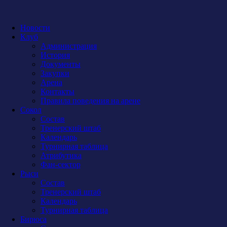
Новости
Клуб
Администрация
История
Документы
Закупки
Арена
Контакты
Правила поведения на арене
Сокол
Состав
Тренерский штаб
Календарь
Турнирная таблица
Атрибутика
Фан-сектор
Рыси
Состав
Тренерский штаб
Календарь
Турнирная таблица
Бирюса