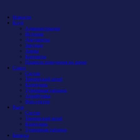
Новости
Клуб
Администрация
История
Документы
Закупки
Арена
Контакты
Правила поведения на арене
Сокол
Состав
Тренерский штаб
Календарь
Турнирная таблица
Атрибутика
Фан-сектор
Рыси
Состав
Тренерский штаб
Календарь
Турнирная таблица
Бирюса