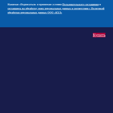
Нажимая «Подписаться» я принимаю условия
Пользовательского соглашения
и
соглашаюсь на обработку моих персональных данных в соответствии с Политикой
обработки персональных данных ООО «КХЛ»
Купить