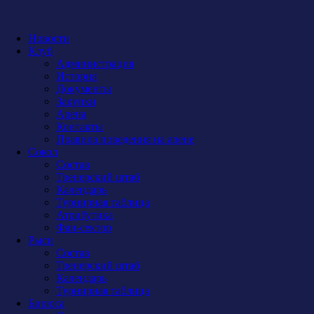
Новости
Клуб
Администрация
История
Документы
Закупки
Арена
Контакты
Правила поведения на арене
Сокол
Состав
Тренерский штаб
Календарь
Турнирная таблица
Атрибутика
Фан-сектор
Рыси
Состав
Тренерский штаб
Календарь
Турнирная таблица
Бирюса