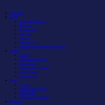
Новости
Клуб
Администрация
История
Документы
Закупки
Арена
Контакты
Правила поведения на арене
Сокол
Состав
Тренерский штаб
Календарь
Турнирная таблица
Атрибутика
Фан-сектор
Рыси
Состав
Тренерский штаб
Календарь
Турнирная таблица
Бирюса