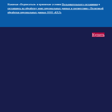
Нажимая «Подписаться» я принимаю условия
Пользовательского соглашения
и
соглашаюсь на обработку моих персональных данных в соответствии с Политикой
обработки персональных данных ООО «КХЛ»
Купить