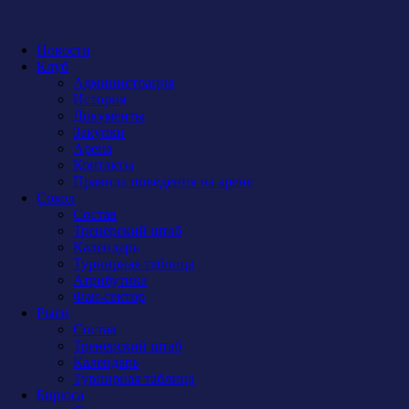
Новости
Клуб
Администрация
История
Документы
Закупки
Арена
Контакты
Правила поведения на арене
Сокол
Состав
Тренерский штаб
Календарь
Турнирная таблица
Атрибутика
Фан-сектор
Рыси
Состав
Тренерский штаб
Календарь
Турнирная таблица
Бирюса