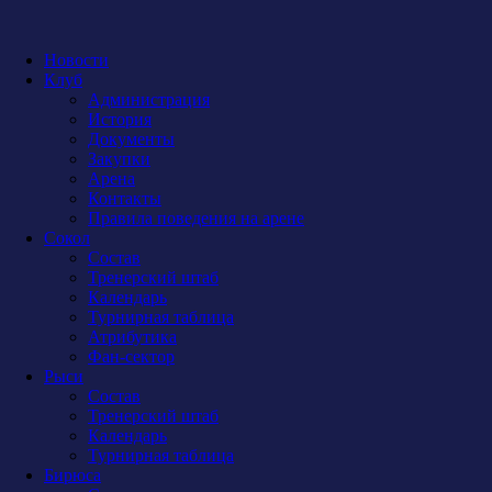
Новости
Клуб
Администрация
История
Документы
Закупки
Арена
Контакты
Правила поведения на арене
Сокол
Состав
Тренерский штаб
Календарь
Турнирная таблица
Атрибутика
Фан-сектор
Рыси
Состав
Тренерский штаб
Календарь
Турнирная таблица
Бирюса