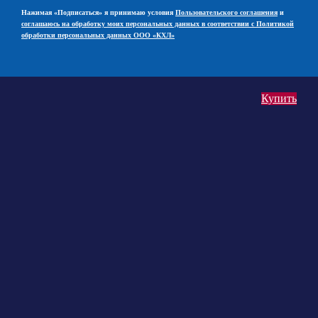
Нажимая «Подписаться» я принимаю условия
Пользовательского соглашения
и
соглашаюсь на обработку моих персональных данных в соответствии с Политикой
обработки персональных данных ООО «КХЛ»
Купить