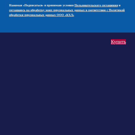
Нажимая «Подписаться» я принимаю условия
Пользовательского соглашения
и
соглашаюсь на обработку моих персональных данных в соответствии с Политикой
обработки персональных данных ООО «КХЛ»
Купить