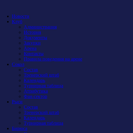
Новости
Клуб
Администрация
История
Документы
Закупки
Арена
Контакты
Правила поведения на арене
Сокол
Состав
Тренерский штаб
Календарь
Турнирная таблица
Атрибутика
Фан-сектор
Рыси
Состав
Тренерский штаб
Календарь
Турнирная таблица
Бирюса