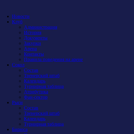
Новости
Клуб
Администрация
История
Документы
Закупки
Арена
Контакты
Правила поведения на арене
Сокол
Состав
Тренерский штаб
Календарь
Турнирная таблица
Атрибутика
Фан-сектор
Рыси
Состав
Тренерский штаб
Календарь
Турнирная таблица
Бирюса