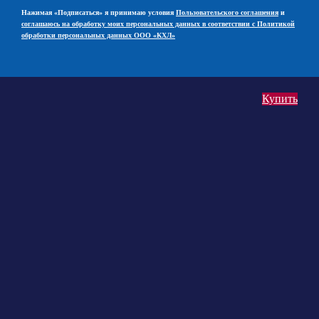
Нажимая «Подписаться» я принимаю условия
Пользовательского соглашения
и
соглашаюсь на обработку моих персональных данных в соответствии с Политикой
обработки персональных данных ООО «КХЛ»
Купить