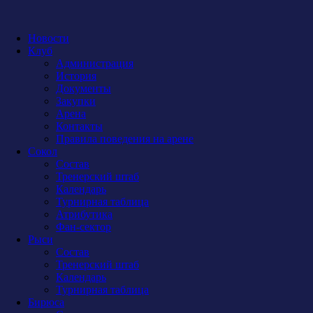
Новости
Клуб
Администрация
История
Документы
Закупки
Арена
Контакты
Правила поведения на арене
Сокол
Состав
Тренерский штаб
Календарь
Турнирная таблица
Атрибутика
Фан-сектор
Рыси
Состав
Тренерский штаб
Календарь
Турнирная таблица
Бирюса