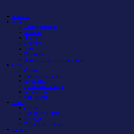
Новости
Клуб
Администрация
История
Документы
Закупки
Арена
Контакты
Правила поведения на арене
Сокол
Состав
Тренерский штаб
Календарь
Турнирная таблица
Атрибутика
Фан-сектор
Рыси
Состав
Тренерский штаб
Календарь
Турнирная таблица
Бирюса