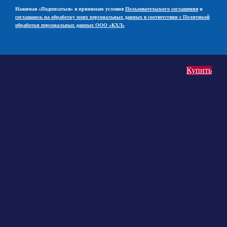
Нажимая «Подписаться» я принимаю условия
Пользовательского соглашения
и
соглашаюсь на обработку моих персональных данных в соответствии с Политикой
обработки персональных данных ООО «КХЛ»
Купить