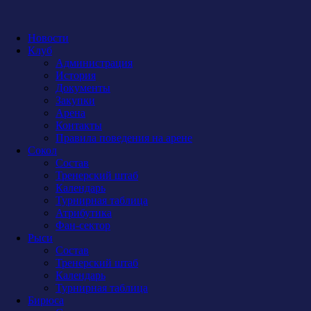
Новости
Клуб
Администрация
История
Документы
Закупки
Арена
Контакты
Правила поведения на арене
Сокол
Состав
Тренерский штаб
Календарь
Турнирная таблица
Атрибутика
Фан-сектор
Рыси
Состав
Тренерский штаб
Календарь
Турнирная таблица
Бирюса