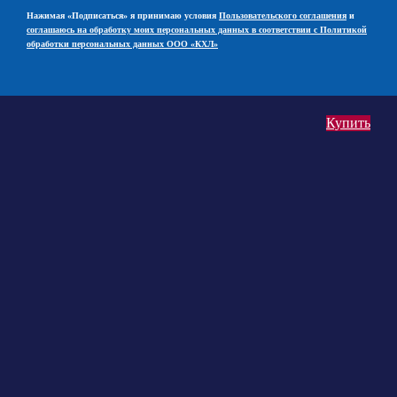
Нажимая «Подписаться» я принимаю условия
Пользовательского соглашения
и
соглашаюсь на обработку моих персональных данных в соответствии с Политикой
обработки персональных данных ООО «КХЛ»
Купить