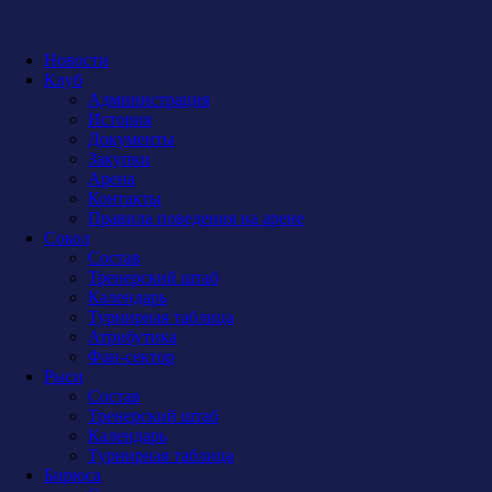
Новости
Клуб
Администрация
История
Документы
Закупки
Арена
Контакты
Правила поведения на арене
Сокол
Состав
Тренерский штаб
Календарь
Турнирная таблица
Атрибутика
Фан-сектор
Рыси
Состав
Тренерский штаб
Календарь
Турнирная таблица
Бирюса