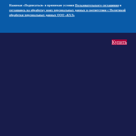
Нажимая «Подписаться» я принимаю условия
Пользовательского соглашения
и
соглашаюсь на обработку моих персональных данных в соответствии с Политикой
обработки персональных данных ООО «КХЛ»
Купить