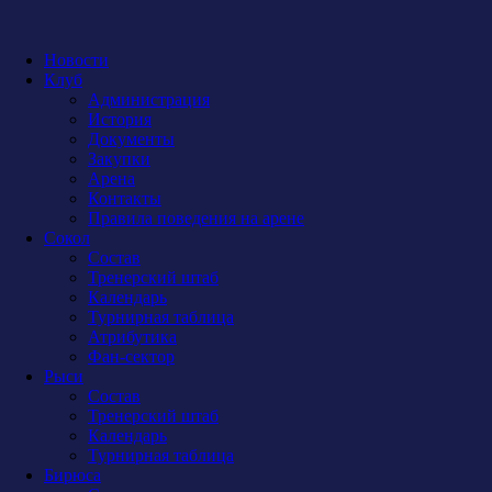
Новости
Клуб
Администрация
История
Документы
Закупки
Арена
Контакты
Правила поведения на арене
Сокол
Состав
Тренерский штаб
Календарь
Турнирная таблица
Атрибутика
Фан-сектор
Рыси
Состав
Тренерский штаб
Календарь
Турнирная таблица
Бирюса