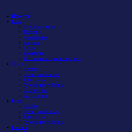
Новости
Клуб
Администрация
История
Документы
Закупки
Арена
Контакты
Правила поведения на арене
Сокол
Состав
Тренерский штаб
Календарь
Турнирная таблица
Атрибутика
Фан-сектор
Рыси
Состав
Тренерский штаб
Календарь
Турнирная таблица
Бирюса