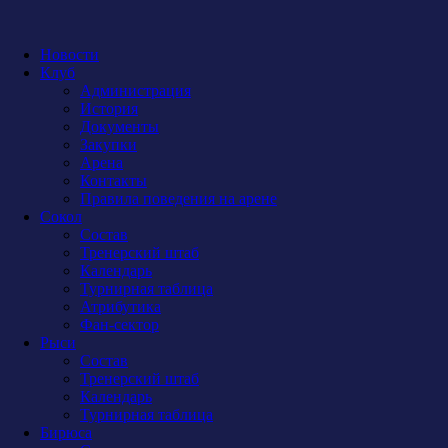
Новости
Клуб
Администрация
История
Документы
Закупки
Арена
Контакты
Правила поведения на арене
Сокол
Состав
Тренерский штаб
Календарь
Турнирная таблица
Атрибутика
Фан-сектор
Рыси
Состав
Тренерский штаб
Календарь
Турнирная таблица
Бирюса