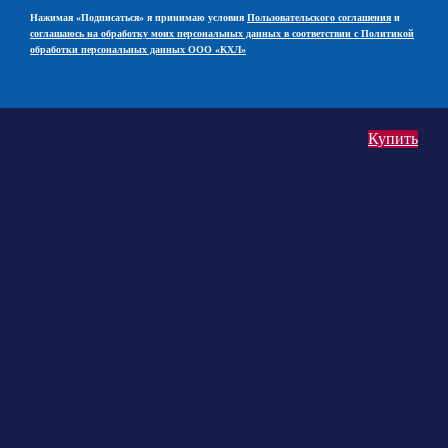
Нажимая «Подписаться» я принимаю условия
Пользовательского соглашения
и
соглашаюсь на обработку моих персональных данных в соответствии с Политикой
обработки персональных данных ООО «КХЛ»
Купить