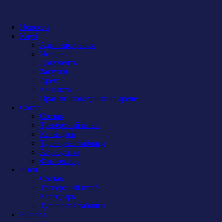
Новости
Клуб
Администрация
История
Документы
Закупки
Арена
Контакты
Правила поведения на арене
Сокол
Состав
Тренерский штаб
Календарь
Турнирная таблица
Атрибутика
Фан-сектор
Рыси
Состав
Тренерский штаб
Календарь
Турнирная таблица
Бирюса