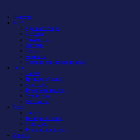
Новости
Клуб
Администрация
История
Документы
Закупки
Арена
Контакты
Правила поведения на арене
Сокол
Состав
Тренерский штаб
Календарь
Турнирная таблица
Атрибутика
Фан-сектор
Рыси
Состав
Тренерский штаб
Календарь
Турнирная таблица
Бирюса