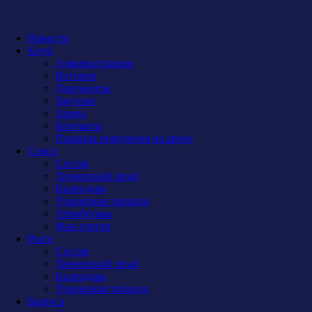
Новости
Клуб
Администрация
История
Документы
Закупки
Арена
Контакты
Правила поведения на арене
Сокол
Состав
Тренерский штаб
Календарь
Турнирная таблица
Атрибутика
Фан-сектор
Рыси
Состав
Тренерский штаб
Календарь
Турнирная таблица
Бирюса