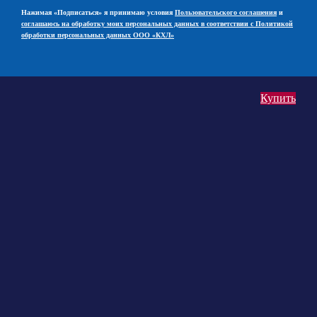
Нажимая «Подписаться» я принимаю условия
Пользовательского соглашения
и
соглашаюсь на обработку моих персональных данных в соответствии с Политикой
обработки персональных данных ООО «КХЛ»
Купить