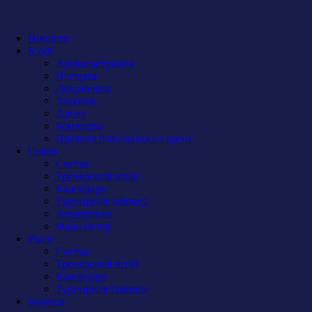
Новости
Клуб
Администрация
История
Документы
Закупки
Арена
Контакты
Правила поведения на арене
Сокол
Состав
Тренерский штаб
Календарь
Турнирная таблица
Атрибутика
Фан-сектор
Рыси
Состав
Тренерский штаб
Календарь
Турнирная таблица
Бирюса