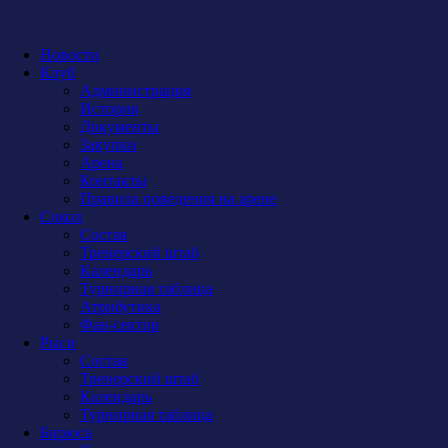
Новости
Клуб
Администрация
История
Документы
Закупки
Арена
Контакты
Правила поведения на арене
Сокол
Состав
Тренерский штаб
Календарь
Турнирная таблица
Атрибутика
Фан-сектор
Рыси
Состав
Тренерский штаб
Календарь
Турнирная таблица
Бирюса