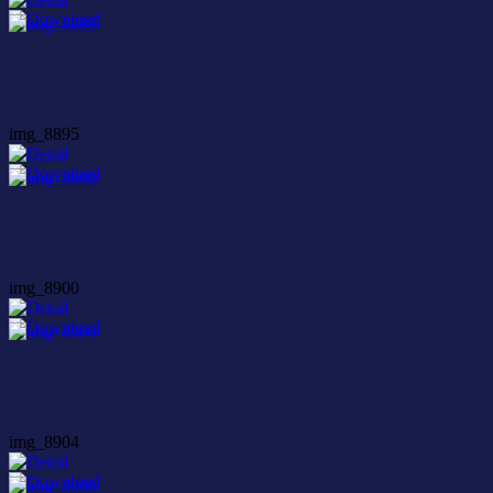
img_8895
img_8900
img_8904