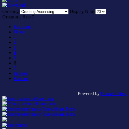
Ordering
Display Num
Страница 6 из 7
В начало
Назад
1
2
3
4
5
6
7
Вперед
В конец
Powered by
Phoca Gallery