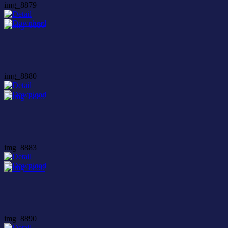
img_8879
img_8880
img_8883
img_8890