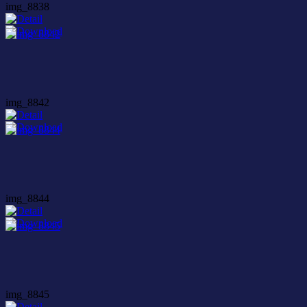
img_8838
img_8842
img_8844
img_8845