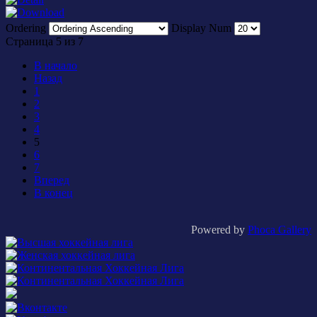
Ordering
Display Num
Страница 5 из 7
В начало
Назад
1
2
3
4
5
6
7
Вперед
В конец
Powered by
Phoca Gallery