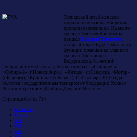
Тренерский штаб женской
хоккейной команды «Бирюса»
претерпел изменения. На место
тренера Алексея Капантина
пришел
Валерий Трипузов
,
который также будет выполнять
функции помощника главного
тренера Александра
Ведерникова. 61-летний
специалист имеет опыт работы в клубах - «Сибирь» и
«Сибирь-2» (г.Новосибирск), «Янтарь» (г.Северск), «Мотор»
(г.Барнаул), «Кристалл» (г.Бердск). С 31 января 2010 года
является государственным тренером от Федерации Хоккея
России по региону «Сибирь-Дальний Восток».
Страница 614 из 714
В начало
Назад
609
610
611
612