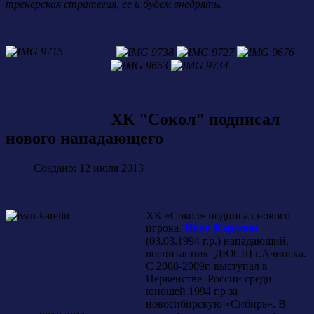
тренерская стратегия, ее и будем внедрять.
ХК "Сокол" подписал
нового нападающего
Создано: 12 июля 2013
ХК «Сокол» подписал нового
игрока.
Иван Карелин
(03.03.1994 г.р.) нападающий,
воспитанник ДЮСШ г.Ачинска.
С 2008-2009г. выступал в
Первенстве России среди
юношей 1994 г.р за
новосибирскую «Сибирь». В