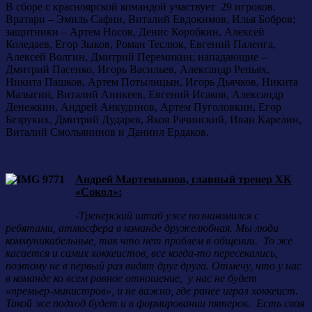
В сборе с красноярской командой участвует 29 игроков.
Вратари – Эмиль Сафин, Виталий Евдокимов, Илья Бобров;
защитники – Артем Носов, Денис Коробкин, Алексей
Коледаев, Егор Зыков, Роман Теслюк, Евгений Паленга,
Алексей Волгин, Дмитрий Перемикин; нападающие –
Дмитрий Пасенко, Игорь Васильев, Александр Репьях,
Никита Пашков, Артем Потылицын, Игорь Дьячков, Никита
Малыгин, Виталий Аникеев, Евгений Исаков, Александр
Денежкин, Андрей Анкудинов, Артем Пуголовкин, Егор
Безруких, Дмитрий Дударев, Яков Рачинский, Иван Карелин,
Виталий Смольянинов и Даниил Ердаков.
Андрей Мартемьянов, главный тренер ХК
«Сокол»:
-Тренерский штаб уже познакомился с
ребятами, атмосфера в команде дружелюбная. Мы люди
коммуникабельные, так что нет проблем в общении. То же
касается и самих хоккеистов, все когда-то пересекались,
поэтому не в первый раз видят друг друга. Отмечу, что у нас
в команде ко всем равное отношение, у нас не будет
«премьер-министров», и не важно, где ранее играл хоккеист.
Такой же подход будет и в формировании пятерок. Есть своя