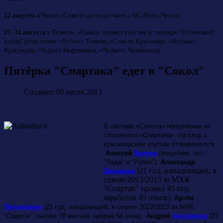
22 августа
в Чехии «Сокол» проведет матч с HC Plzen (Чехия)
27- 31 августа
в Тюмени «Сокол» примет участие в турнире "Рубиновый
кубок" (участники: «Рубин» Тюмень, «Сокол» Красноярк, «Кубань»
Краснодар, «Торос» Нефтекамск, «Челмет» Челябинск).
Пятёрка "Спартака" едет в "Сокол"
Создано: 09 июля 2013
В составе «Сокола» пополнение из
столичного «Спартака». На сбор с
красноярским клубом отправляются
Алексей
Волгин
(защитник, экс-
"Лада" и "Рубин"),
Александр
21 год, нападающий, в
Денежкин
(
сезоне 2012/2013 за МХК
"Спартак" провел 45 игр,
заработав 45 очков),
Артём
Пуголовкин
(21 год, нападающий, в сезоне 2012/2013 за МХК
"Спартак" сыграл 78 матчей, набрав 64 очка),
Андрей
Анкудинов
(22