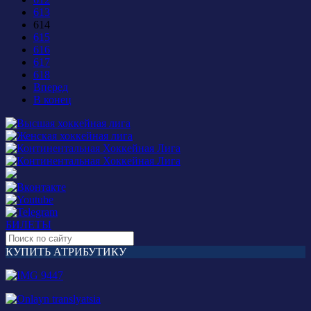
613
614
615
616
617
618
Вперед
В конец
БИЛЕТЫ
КУПИТЬ АТРИБУТИКУ