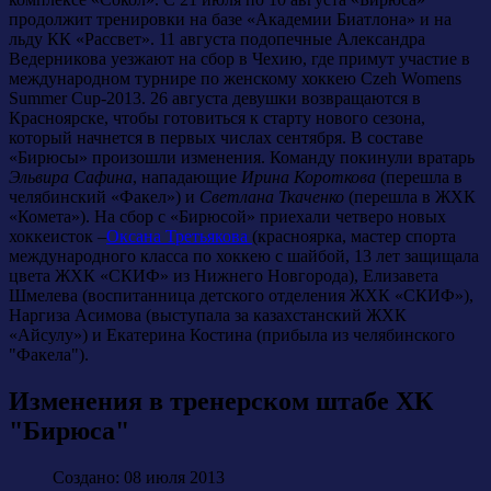
продолжит тренировки на базе «Академии Биатлона» и на
льду КК «Рассвет». 11 августа подопечные Александра
Ведерникова уезжают на сбор в Чехию, где примут участие в
международном турнире по женскому хоккею Czeh Womens
Summer Cup-2013. 26 августа девушки возвращаются в
Красноярске, чтобы готовиться к старту нового сезона,
который начнется в первых числах сентября. В составе
«Бирюсы» произошли изменения. Команду покинули вратарь
Эльвира Сафина
, нападающие
Ирина Короткова
(перешла в
челябинский «Факел») и
Светлана Ткаченко
(перешла в ЖХК
«Комета»). На сбор с «Бирюсой» приехали четверо новых
хоккеисток –
Оксана Третьякова
(красноярка, мастер спорта
международного класса по хоккею с шайбой, 13 лет защищала
цвета ЖХК «СКИФ» из Нижнего Новгорода), Елизавета
Шмелева (воспитанница детского отделения ЖХК «СКИФ»),
Наргиза Асимова (выступала за казахстанский ЖХК
«Айсулу») и Екатерина Костина (прибыла из челябинского
"Факела").
Изменения в тренерском штабе ХК
"Бирюса"
Создано: 08 июля 2013