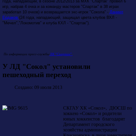
года, нападающий, в сезоне 2012/2013 за МХК "Спартак" провел 6
игр, набрав 4 очка и за команду мастеров "Спартак" в 38 играх
заработал 10 очков) и возвращается экс-игрок "Сокола" -
Даниил
Ердаков
(24 года, нападающий, защищал цвета клубов ВХЛ -
"Мечел","Локомотив" и клуба КХЛ - "Спартак").
По информации пресс-службы
ХК "Спартак".
У ЛД "Сокол" установили
пешеходный переход
Создано: 09 июля 2013
СКГАУ ХК «Сокол», ДЮСШ по
хоккею «Сокол» и родители
юных хоккеистов благодарят
Департамент городского
хозяйства администрации
Красноярска, в лице заместителя