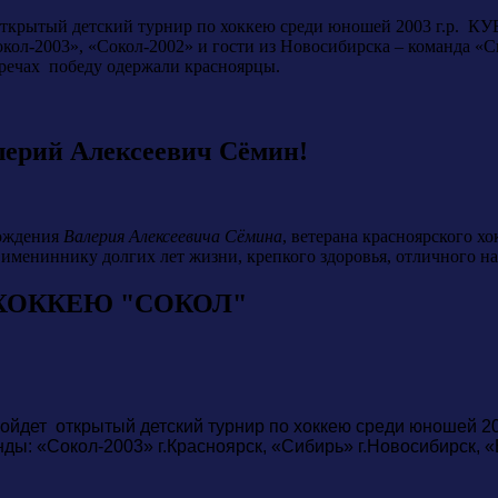
л открытый детский турнир по хоккею среди юношей 2003 г
окол-2003», «Сокол-2002» и гости из Новосибирска – команда «
тречах победу одержали красноярцы.
лерий Алексеевич Сёмин!
рождения
Валерия Алексеевича Сёмина
, ветерана красноярского х
мениннику долгих лет жизни, крепкого здоровья, отличного нас
ХОККЕЮ "СОКОЛ"
пройдет открытый детский турнир по хоккею среди юноше
ы: «Сокол-2003» г.Красноярск, «Сибирь» г.Новосибирск, «Е