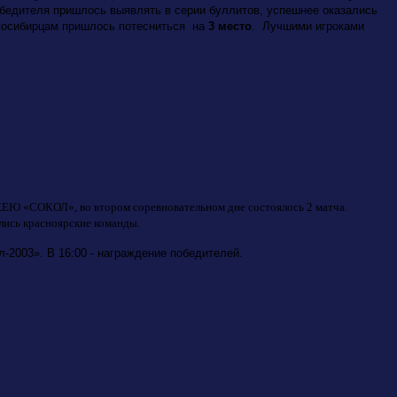
обедителя пришлось выявлять в серии буллитов, успешнее оказались
восибирцам пришлось потесниться на
3 место
. Лучшими игроками
ЕЮ «СОКОЛ», во втором соревновательном дне состоялось 2 матча.
лись красноярские команды.
л-2003». В 16:00 - награждение победителей.