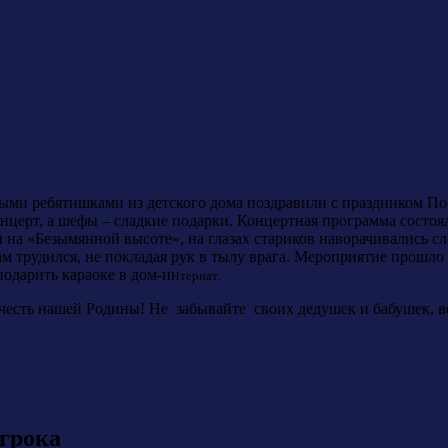
ыми ребятишками из детского дома поздравили с праздником П
нцерт, а шефы – сладкие подарки. Концертная программа состоя
на «Безымянной высоте», на глазах стариков наворачивались слез
 сам трудился, не покладая рук в тылу врага. Мероприятие прош
одарить караоке в дом-ин
тернат
.
 честь нашей Родины! Не забывайте своих дедушек и бабушек, в
игрока