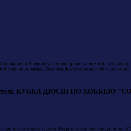
ишланова и Валерия Кузнецова провели олимпийский урок для
й энергии, в рамках Всероссийского конкурса «Наука и спорт:
ладатель КУБКА ДЮСШ ПО ХОККЕЮ "С
л» завершился открытый детский турнир по хоккею среди юн