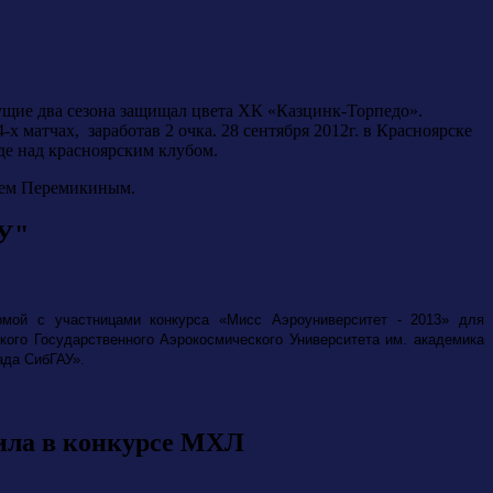
ущие два сезона защищал цвета ХК «Казцинк-Торпедо».
матчах, заработав 2 очка. 28 сентября 2012г. в Красноярске
де над красноярским клубом.
ием Перемикиным.
АУ"
рмой с участницами конкурса «Мисс Аэроуниверситет - 2013»
для
кого Государственного Аэрокосмического Университета им. академика
ада СибГАУ».
ила в конкурсе МХЛ