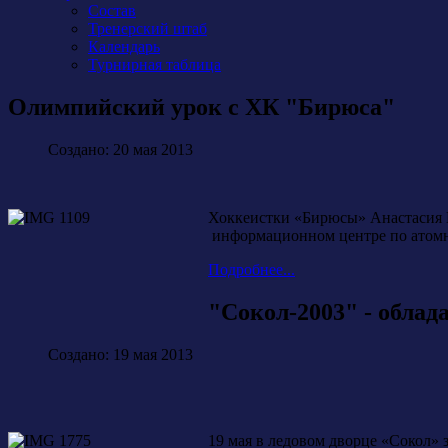
Состав
Тренерский штаб
Календарь
Турнирная таблица
Олимпийский урок с ХК "Бирюса"
Создано: 20 мая 2013
Хоккеистки «Бирюсы» Анастасия М
информационном центре по атомно
Подробнее...
"Сокол-2003" - об
Создано: 19 мая 2013
19 мая в ледовом дворце «Соко