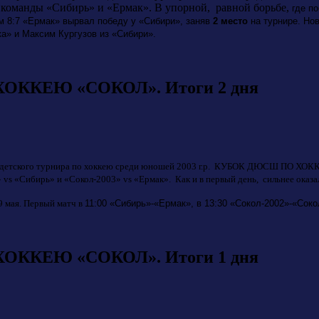
, команды «Сибирь» и «Ермак». В упорной, равной борьбе,
где п
м 8:7 «Ермак» вырвал победу у «Сибири», заняв
2 место
на турнире. Но
ка» и Максим Кургузов из «Сибири».
ККЕЮ «СОКОЛ». Итоги 2 дня
о детского турнира по хоккею среди юношей 2003 г.р. КУБОК ДЮСШ ПО ХОКК
vs «Сибирь» и «Сокол-2003» vs «Ермак». Как и в первый день, сильнее оказа
9 мая. Первый матч в
11:00 «Сибирь»-«Ермак», в
13:30 «Сокол-2002»-«Соко
ККЕЮ «СОКОЛ». Итоги 1 дня