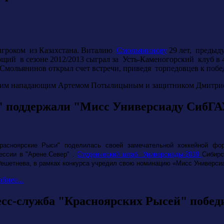
 игроком из Казахстана. Виталию
Смольянинову
29 лет, предыд
й в сезоне 2012/2013 сыграл за Усть-Каменогорский клуб в 4-х 
Смольянинов открыл счет встречи, приведя торпедовцев к побе
ским нападающим Артемом Потылицыным и защитником Дмитр
" поддержали "Мисс Универсиаду СибГ
расноярские Рыси" поделилась своей замечательной хоккейной фо
ессии в "Арене.Север"
.
Студенческий штаб Универсиады-2019
Сибирс
Решетнева, в рамках конкурса учредил свою номинацию «Мисс Универси
бнее...
сс-служба "Красноярских Рысей" побед