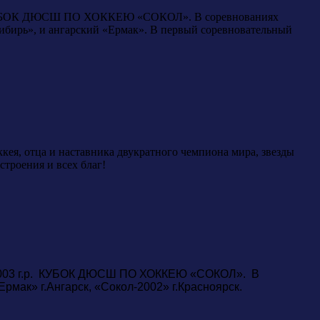
.р. КУБОК ДЮСШ ПО ХОККЕЮ «СОКОЛ». В соревнованиях
Сибирь», и ангарский «Ермак». В первый соревновательный
оккея, отца и наставника двукратного чемпиона мира, звезды
троения и всех благ!
й 2003 г.р. КУБОК ДЮСШ ПО ХОККЕЮ «СОКОЛ». В
рмак» г.Ангарск, «Сокол-2002» г.Красноярск.