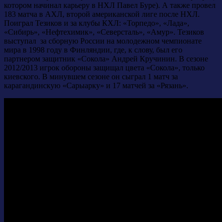
котором начинал карьеру в НХЛ Павел Буре). А также провел
183 матча в АХЛ, второй американской лиге после НХЛ.
Поиграл Тезиков и за клубы КХЛ: «Торпедо», «Лада»,
«Сибирь», «Нефтехимик», «Северсталь», «Амур». Тезиков
выступал за сборную России на молодежном чемпионате
мира в 1998 году в Финляндии, где, к слову, был его
партнером защитник «Сокола» Андрей Кручинин. В сезоне
2012/2013 игрок обороны защищал цвета «Сокола», только
киевского. В минувшем сезоне он сыграл 1 матч за
карагандинскую «Сарыарку» и 17 матчей за «Рязань».