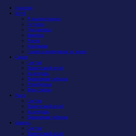
Новости
Клуб
Администрация
История
Документы
Закупки
Арена
Контакты
Правила поведения на арене
Сокол
Состав
Тренерский штаб
Календарь
Турнирная таблица
Атрибутика
Фан-сектор
Рыси
Состав
Тренерский штаб
Календарь
Турнирная таблица
Бирюса
Состав
Тренерский штаб