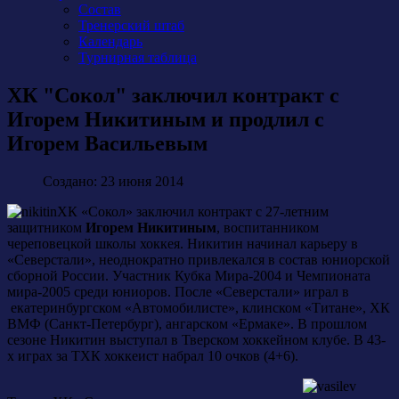
Состав
Тренерский штаб
Календарь
Турнирная таблица
ХК "Сокол" заключил контракт с
Игорем Никитиным и продлил с
Игорем Васильевым
Создано: 23 июня 2014
ХК «Сокол» заключил контракт с 27-летним
защитником
Игорем Никитиным
, воспитанником
череповецкой школы хоккея. Никитин начинал карьеру в
«Северстали», неоднократно привлекался в состав юниорской
сборной России. Участник Кубка Мира-2004 и Чемпионата
мира-2005 среди юниоров. После «Северстали» играл в
екатеринбургском «Автомобилисте», клинском «Титане», ХК
ВМФ (Санкт-Петербург), ангарском «Ермаке». В прошлом
сезоне Никитин выступал в Тверском хоккейном клубе. В 43-
х играх за ТХК хоккеист набрал 10 очков (4+6).