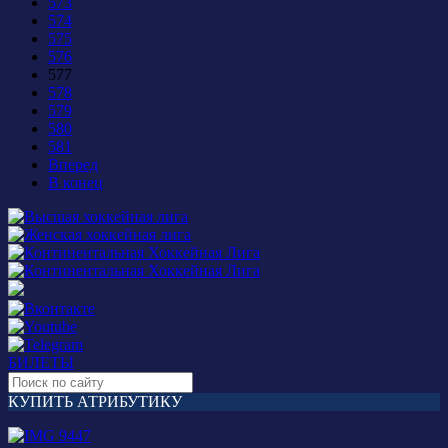
573
574
575
576
577
578
579
580
581
Вперед
В конец
БИЛЕТЫ
КУПИТЬ АТРИБУТИКУ