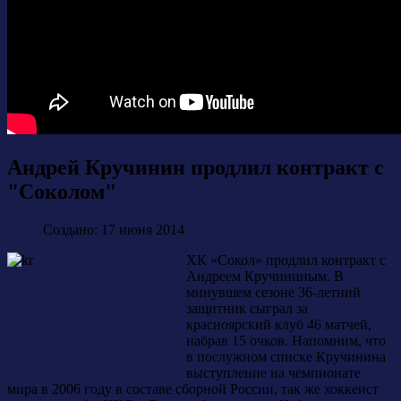
Андрей Кручинин продлил контракт с
"Соколом"
Создано: 17 июня 2014
ХК «Сокол» продлил контракт с
Андреем Кручининым. В
минувшем сезоне 36-летний
защитник сыграл за
красноярский клуб 46 матчей,
набрав 15 очков. Напомним, что
в послужном списке Кручинина
выступление на чемпионате
мира в 2006 году в составе сборной России, так же хоккеист