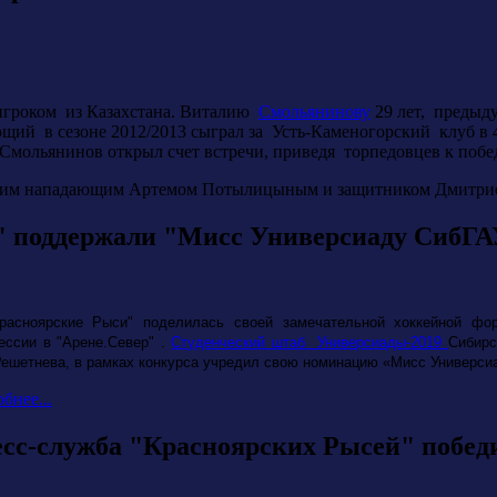
 игроком из Казахстана. Виталию
Смольянинову
29 лет, предыд
й в сезоне 2012/2013 сыграл за Усть-Каменогорский клуб в 4-х 
Смольянинов открыл счет встречи, приведя торпедовцев к побе
ским нападающим Артемом Потылицыным и защитником Дмитр
" поддержали "Мисс Универсиаду СибГ
расноярские Рыси" поделилась своей замечательной хоккейной фо
ессии в "Арене.Север"
.
Студенческий штаб Универсиады-2019
Сибирс
Решетнева, в рамках конкурса учредил свою номинацию «Мисс Универси
бнее...
сс-служба "Красноярских Рысей" побед