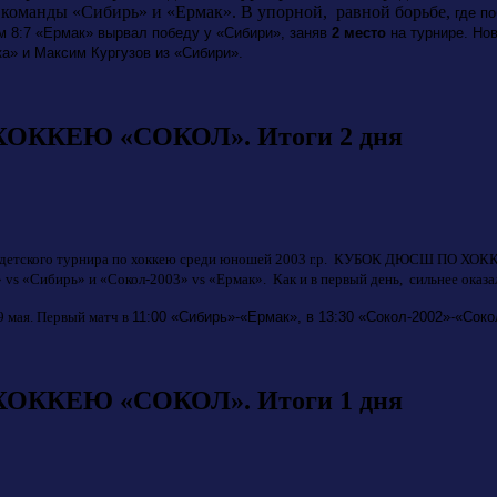
, команды «Сибирь» и «Ермак». В упорной, равной борьбе,
где п
м 8:7 «Ермак» вырвал победу у «Сибири», заняв
2 место
на турнире. Но
ка» и Максим Кургузов из «Сибири».
ККЕЮ «СОКОЛ». Итоги 2 дня
о детского турнира по хоккею среди юношей 2003 г.р. КУБОК ДЮСШ ПО ХОКК
vs «Сибирь» и «Сокол-2003» vs «Ермак». Как и в первый день, сильнее оказа
9 мая. Первый матч в
11:00 «Сибирь»-«Ермак», в
13:30 «Сокол-2002»-«Соко
ККЕЮ «СОКОЛ». Итоги 1 дня