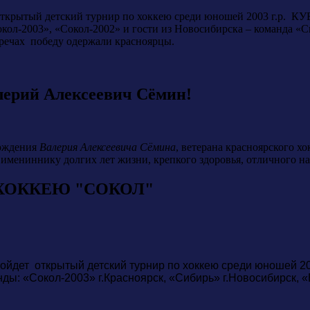
л открытый детский турнир по хоккею среди юношей 2003 г
окол-2003», «Сокол-2002» и гости из Новосибирска – команда «
тречах победу одержали красноярцы.
лерий Алексеевич Сёмин!
рождения
Валерия Алексеевича Сёмина
, ветерана красноярского х
мениннику долгих лет жизни, крепкого здоровья, отличного нас
ХОККЕЮ "СОКОЛ"
пройдет открытый детский турнир по хоккею среди юноше
ы: «Сокол-2003» г.Красноярск, «Сибирь» г.Новосибирск, «Е