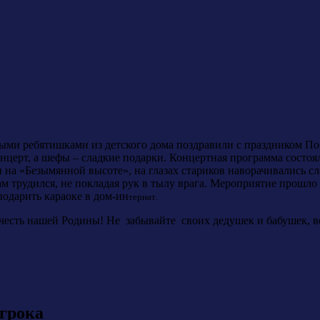
ыми ребятишками из детского дома поздравили с праздником П
нцерт, а шефы – сладкие подарки. Концертная программа состоя
на «Безымянной высоте», на глазах стариков наворачивались слез
 сам трудился, не покладая рук в тылу врага. Мероприятие прош
одарить караоке в дом-ин
тернат
.
 честь нашей Родины! Не забывайте своих дедушек и бабушек, в
игрока