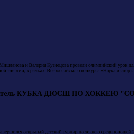
ишланова и Валерия Кузнецова провели олимпийский урок для
й энергии, в рамках Всероссийского конкурса «Наука и спорт:
ладатель КУБКА ДЮСШ ПО ХОККЕЮ "С
л» завершился открытый детский турнир по хоккею среди юн