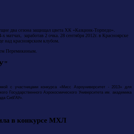
ущие два сезона защищал цвета ХК «Казцинк-Торпедо».
матчах, заработав 2 очка. 28 сентября 2012г. в Красноярске
де над красноярским клубом.
ием Перемикиным.
АУ"
рмой с участницами конкурса «Мисс Аэроуниверситет - 2013»
для
кого Государственного Аэрокосмического Университета им. академика
ада СибГАУ».
ила в конкурсе МХЛ