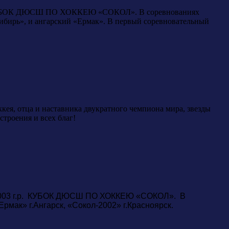
.р. КУБОК ДЮСШ ПО ХОККЕЮ «СОКОЛ». В соревнованиях
Сибирь», и ангарский «Ермак». В первый соревновательный
оккея, отца и наставника двукратного чемпиона мира, звезды
троения и всех благ!
й 2003 г.р. КУБОК ДЮСШ ПО ХОККЕЮ «СОКОЛ». В
рмак» г.Ангарск, «Сокол-2002» г.Красноярск.