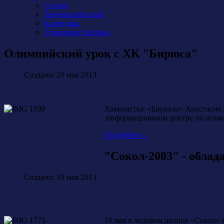
Состав
Тренерский штаб
Календарь
Турнирная таблица
Олимпийский урок с ХК "Бирюса"
Создано: 20 мая 2013
Хоккеистки «Бирюсы» Анастасия М
информационном центре по атомно
Подробнее...
"Сокол-2003" - об
Создано: 19 мая 2013
19 мая в ледовом дворце «Соко