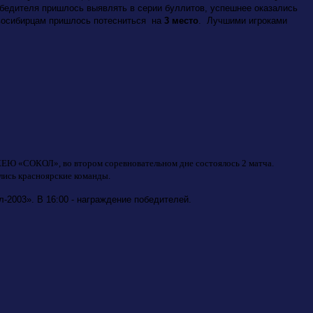
обедителя пришлось выявлять в серии буллитов, успешнее оказались
восибирцам пришлось потесниться на
3 место
. Лучшими игроками
ЕЮ «СОКОЛ», во втором соревновательном дне состоялось 2 матча.
лись красноярские команды.
л-2003». В 16:00 - награждение победителей.