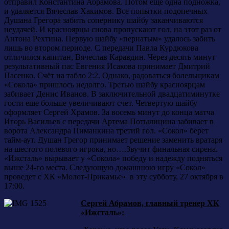
отправил Константина Абрамова. Потом еще одна подножка,
и удаляется Вячеслав Хакимов. Все попытки подопечных
Душана Грегора забить сопернику шайбу заканчиваются
неудачей. И красноярцы снова пропускают гол, на этот раз от
Антона Рехтина. Первую шайбу «пернатым» удалось забить
лишь во втором периоде. С передачи Павла Курдюкова
отличился капитан, Вячеслав Каравдин. Через десять минут
результативный пас Евгения Исакова принимает Дмитрий
Пасенко. Счёт на табло 2:2. Однако, радоваться болельщикам
«Сокола» пришлось недолго. Третью шайбу красноярцам
забивает Денис Иванов. В заключительной двадцатиминутке
гости еще больше увеличивают счет. Четвертую шайбу
оформляет Сергей Храмов. За восемь минут до конца матча
Игорь Васильев с передачи Артема Потылицина забивает в
ворота Александра Пиманкина третий гол. «Сокол» берет
тайм-аут. Душан Грегор принимает решение заменить вратаря
на шестого полевого игрока, но….Звучит финальная сирена.
«Ижсталь» вырывает у «Сокола» победу и надежду подняться
выше 24-го места. Следующую домашнюю игру «Сокол»
проведет с ХК «Молот-Прикамье» в эту субботу, 27 октября в
17:00.
Сергей Абрамов, главный тренер ХК
«Ижсталь»: