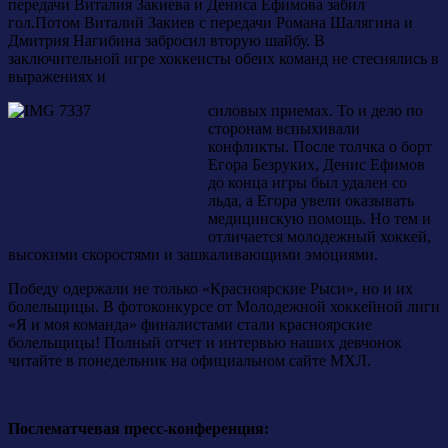
передачи Виталия Закиева и Дениса Ефимова забил
гол.Потом Виталий Закиев с передачи Романа Шалягина и
Дмитрия Нагибина забросил вторую шайбу. В
заключительной игре хоккеисты обеих команд не стеснялись в
выражениях и
силовых приемах. То и дело по
сторонам вспыхивали
конфликты. После толчка о борт
Егора Безруких, Денис Ефимов
до конца игры был удален со
льда, а Егора увели оказывать
медицинскую помощь. Но тем и
отличается молодежный хоккей,
высокими скоростями и зашкаливающими эмоциями.
Победу одержали не только «Красноярские Рыси», но и их
болельщицы. В фотоконкурсе от Молодежной хоккейной лиги
«Я и моя команда» финалистами стали красноярские
болельщицы! Полный отчет и интервью наших девчонок
читайте в понедельник на официальном сайте МХЛ.
Послематчевая пресс-конференция: