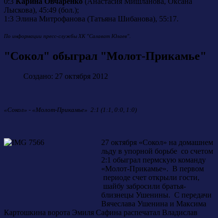
0:3
Карина Овчаренко
(Анастасия Мишланова, Оксана
Лыскова), 45:49 (бол.);
1:3 Элина Митрофанова (Татьяна Шибанова), 55:17.
По информации пресс-службы ХК "Салават Юлаев".
"Сокол" обыграл "Молот-Прикамье"
Создано: 27 октября 2012
«Сокол» - «Молот-Прикамье» 2:1 (1:1, 0:0, 1:0)
27 октября «Сокол» на домашнем
льду в упорной борьбе со счетом
2:1 обыграл пермскую команду
«Молот-Прикамье». В первом
периоде счет открыли гости,
шайбу забросили братья-
близнецы Ушенины. С передачи
Вячеслава Ушенина и Максима
Картошкина ворота Эмиля Сафина распечатал Владислав