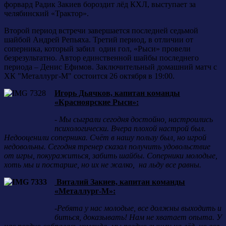
форвард Радик Закиев бороздит лёд КХЛ, выступает за
челябинский «Трактор».
Второй период встречи завершается последней седьмой
шайбой Андрей Репьяха. Третий период, в отличии от
соперника, который забил один гол, «Рыси» провели
безрезультатно. Автор единственной шайбы последнего
периода – Денис Ефимов. Заключительный домашний матч с
ХК "Металлург-М" состоится 26 октября в 19:00.
Игорь Дьячков, капитан команды
«Красноярские Рыси»:
- Мы сыграли сегодня достойно, настроились
психологически. Вчера плохой настрой был.
Недооценили соперника. Счёт в нашу пользу был, но игрой
недовольны. Сегодня тренер сказал получить удовольствие
от игры, покуражиться, забить шайбы. Соперники молодые,
хоть мы и постарше, но их не жалко,
на льду все равны.
Виталий Закиев, капитан команды
«Металлург-М»:
-Ребята у нас молодые, все должны выходить и
биться, доказывать! Нам не хватает опыта. У