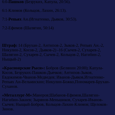
6:0-
Пашков
(Безруких, Капула, 20:56).
6:1-Климов (Кольцов, Лахин, 26:13).
7:1-
Репьях
Ан.(Игнатенко, Дьяков, 30:53).
7:2-Ефимов (Шалягин, 50:14)
Штраф:
14 (Брухан-2, Антипов-2, Зыков-2, Репьях Ан.-2,
Никулин-2, Косов-2, Дьяков-2) -16 (Сычев-2, Сухарев-2,
Шалягин-2, Сухарев-2, Сычев-2, Кольцов-2, Нагибин-2,
Ныщый-2)
«Красноярские Рыси»:
Бобров (Белянин 20:00); Капула-
Косов, Безруких-Пашков-Дьячков; Антипов-Зыков,
Евдокимов-Чванов-Медведев; Иванов-Дьяков,Игнатенко-
Репьях Ан-Вельмискин; Никулин-Божко,Пономарев-Брухан-
Суханов.
«Металлург-М»
:Манеров;Шабанов-Ефимов,Шалягин-
Нагибин-Закиев; Зырянов-Меньшиков, Сухарев-Иванов-
Сычев; Ныщый-Бобров, Кольцов-Лахин-Климов; Щелоков-
Зинов.