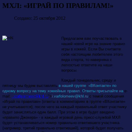
МХЛ: «ИГРАЙ ПО ПРАВИЛАМ!»
Создано: 25 октября 2012
Предлагаем вам поучаствовать в
нашей новой игре на знание правил
игры в хоккей. Если Вы считаете
себя настоящим любителем этого
вида спорта, то наверняка с
легкостью ответите на наши
вопросы.
Каждый понедельник, среду и
пятницу мы будем выставлять
в нашей группе
«ВКонтакте»
по
одному вопросу на тему хоккейных правил. Ответы присылайте на
e
-
mail
:
i.varfolomeev@khl.ru
">
i
.
varfolomeev
@
khl
.
ru
с темой сообщения
«Играй по правилам» (ответы в комментариях в группе «ВКонтакте»
не учитываются), после чего за каждый правильный ответ участнику
будет зачисляться один балл. При этом в игре будет введено
«правило Джокера» - в каждый игровой день пресс-службой МХЛ
будет устанавливаться номер правильно ответившего участника
(например, третий правильно ответивший), которой будет получать