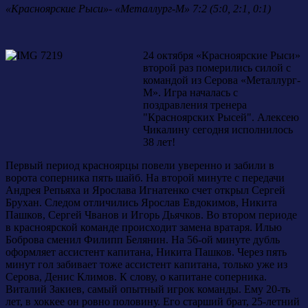
«Красноярские Рыси»- «Металлург-М» 7:2 (5:0, 2:1, 0:1)
24 октября «Красноярские Рыси»
второй раз померились силой с
командой из Серова «Металлург-
М». Игра началась с
поздравления тренера
"Красноярских Рысей". Алексею
Чикалину сегодня исполнилось
38 лет!
Первый период красноярцы повели уверенно и забили в
ворота соперника пять шайб. На второй минуте с передачи
Андрея Репьяха и Ярослава Игнатенко счет открыл Сергей
Брухан. Следом отличились Ярослав Евдокимов, Никита
Пашков, Сергей Чванов и Игорь Дьячков. Во втором периоде
в красноярской команде происходит замена вратаря. Илью
Боброва сменил Филипп Белянин. На 56-ой минуте дубль
оформляет ассистент капитана, Никита Пашков. Через пять
минут гол забивает тоже ассистент капитана, только уже из
Серова, Денис Климов. К слову, о капитане соперника.
Виталий Закиев, самый опытный игрок команды. Ему 20-ть
лет, в хоккее он ровно половину. Его старший брат, 25-летний