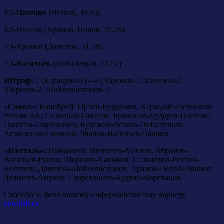
2:2-
Пасенко
(Исаков, 30.03).
2:3-Иванов (Храмов, Попов, 35.59).
2:4-Храмов (Данилов, 51.58).
3:4-
Васильев
(Потылицын, 52.52)
Штраф:
2 (Каравдин-2) – 8 (Абрамов-2, Хакимов-2,
Шорохов-2, Шайхелисламов-2)
«Сокол»:
Конобрий; Орлов-Курдюков, Каравдин-Первухин-
Репьях Ал.; Синицын-Галанов, Брюханов-Дударев-Пасенко;
Паленга-Гаврилычев, Куражов-Исаков-Потылицын;
Апполонов-Глинкин, Чванов-Васильев-Пашков.
«Ижсталь»:
Пиманкин; Милютин-Маслов, Абрамов-
Васильев-Рукин; Шорохов-Хакимов, Сальников-Рехтин-
Конюхов; Данилов-Шайхелисламов, Храмов-Попов-Иванов;
Челышев-Амуков, Садретдинов-Кудрин-Корепанов.
Спасибо за фото нашему информационному парнеру
newslab.ru