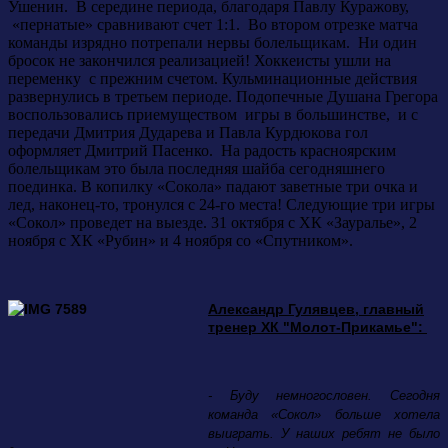
Ушенин. В середине периода, благодаря Павлу Куражову,
«пернатые» сравнивают счет 1:1. Во втором отрезке матча
команды изрядно потрепали нервы болельщикам. Ни один
бросок не закончился реализацией! Хоккеисты ушли на
переменку с прежним счетом. Кульминационные действия
развернулись в третьем периоде. Подопечные Душана Грегора
воспользовались приемуществом игры в большинстве, и с
передачи Дмитрия Дударева и Павла Курдюкова гол
оформляет Дмитрий Пасенко. На радость красноярским
болельщикам это была последняя шайба сегодняшнего
поединка. В копилку «Сокола» падают заветные три очка и
лед, наконец-то, тронулся с 24-го места! Следующие три игры
«Сокол» проведет на выезде. 31 октября с ХК «Зауралье», 2
ноября с ХК «Рубин» и 4 ноября со «Спутником».
Александр Гулявцев, главный
тренер ХК "Молот-Прикамье":
- Буду немногословен. Сегодня
команда «Сокол» больше хотела
выиграть. У наших ребят не было