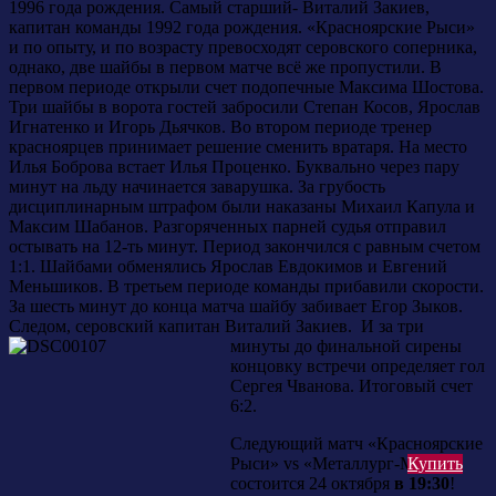
1996 года рождения. Самый старший- Виталий Закиев,
капитан команды 1992 года рождения. «Красноярские Рыси»
и по опыту, и по возрасту превосходят серовского соперника,
однако, две шайбы в первом матче всё же пропустили. В
первом периоде открыли счет подопечные Максима Шостова.
Три шайбы в ворота гостей забросили Степан Косов, Ярослав
Игнатенко и Игорь Дьячков. Во втором периоде тренер
красноярцев принимает решение сменить вратаря. На место
Илья Боброва встает Илья Проценко. Буквально через пару
минут на льду начинается заварушка. За грубость
дисциплинарным штрафом были наказаны Михаил Капула и
Максим Шабанов. Разгоряченных парней судья отправил
остывать на 12-ть минут. Период закончился с равным счетом
1:1. Шайбами обменялись Ярослав Евдокимов и Евгений
Меньшиков. В третьем периоде команды прибавили скорости.
За шесть минут до конца матча шайбу забивает Егор Зыков.
Следом, серовский капитан Виталий Закиев. И за три
минуты до финальной сирены
концовку встречи определяет гол
Сергея Чванова. Итоговый счет
6:2.
Следующий матч «Красноярские
Купить
Рыси» vs «Металлург-М»
состоится 24 октября
в 19:30
!