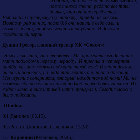
-Хорошо, что после Усть-Каменогорска,
после такого счета, ребята все таки
поняли, что от них требуется.
Выполнили тренерскую установку, правда, не совсем.
Поэтому рад за них, после 0:6 они нашли в себе силы и
возможности, чтобы сыграть так удачно. Я доволен
сегодняшней игрой.
Душан Грегор, главный тренер ХК «Сокол»:
-Я могу сказать, что недоволен. Мы проиграли сегодняшний
матч подходом к первому периоду. И третья и четвертая
шайба, как это можно поймать такой гол?! В этот день мы
бились и боролись, но надо так играть от начала до конца.
Мы играли с соперником, который находится под нами! Мы не
можем себе позволить такой подход перед болельщиками. Их
ходит мало, а еще и такой матч проиграли. Сегодня можно
было победить.
Шайбы:
0:1-Данилов (05.15).
0:2-Рехтин (Конюхов, Сальников, 13.28).
1:2-
Каравдин
(Курдюков, 20.46).