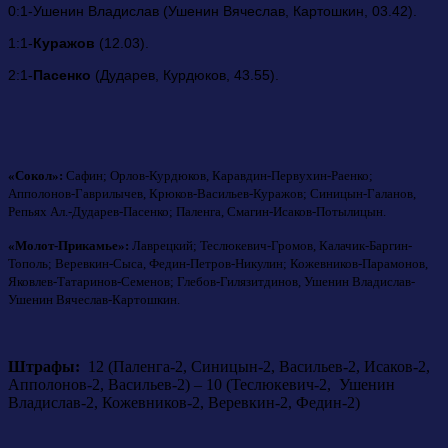
0:1-Ушенин Владислав (Ушенин Вячеслав, Картошкин, 03.42).
1:1-
Куражов
(12.03).
2:1-
Пасенко
(Дударев, Курдюков, 43.55).
«Сокол»:
Сафин; Орлов-Курдюков, Каравдин-Первухин-Раенко;
Апполонов-Гаврилычев, Крюков-Васильев-Куражов; Синицын-Галанов,
Репьях Ал.-Дударев-Пасенко; Паленга, Смагин-Исаков-Потылицын.
«Молот-Прикамье»:
Лаврецкий; Теслюкевич-Громов, Калачик-Баргин-
Тополь; Веревкин-Сыса, Федин-Петров-Никулин; Кожевников-Парамонов,
Яковлев-Татаринов-Семенов; Глебов-Гилязитдинов, Ушенин Владислав-
Ушенин Вячеслав-Картошкин.
Штрафы:
12 (Паленга-2, Синицын-2, Васильев-2, Исаков-2,
Апполонов-2, Васильев-2) – 10 (Теслюкевич-2, Ушенин
Владислав-2, Кожевников-2, Веревкин-2, Федин-2)