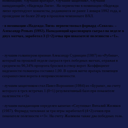
номинациях: «лучший вратарь», «лучший защитник», «лучший
нападающий», «Надежда Лиги». На первенство в номинации «Надежда
лиги» претендуют хоккеисты, родившиеся не ранее 1 января 1992 года, и
проведшие не более 20 игр в прошлом чемпионате ВХЛ.
- в номинации «Надежда Лиги» первенствовал форвард «Сокола» –
Александр Репьях (1992). Нападающий красноярцев сыграл на неделе в
двух матчах, заработал 3 (1+2) очка при показателе полезности «+1».
- лучшим голкипером признан Александр Судницин (1987) из «Рубина»,
который на прошлой неделе сыграл в трех победных матчах, отражая в
среднем по 96,34% процента бросков в створ ворот. Коэффициент
надежности голкипера составил 1,00. В одном матче вратарь тюменцев
сохранил свои ворота в неприкосновенности.
- лучшим защитником стал Павел Ворошнин (1984) из «Бурана», на счету
которого в трех встречах 1 (0+1) результативный балл при показателе
полезности «+5».
- лучшим нападающим определен капитан «Спутника» Виталий Жиляков
(1987). Форвард тагильчан за три игры заработал 6 (4+2) очков при
.
показателе полезности «+3». На счету Жилякова также два победных гола