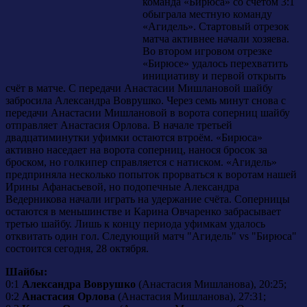
команда «Бирюса» со счетом 3:1
обыграла местную команду
«Агидель». Стартовый отрезок
матча активнее начали хозяева.
Во втором игровом отрезке
«Бирюсе» удалось перехватить
инициативу и первой открыть
счёт в матче. С передачи Анастасии Мишлановой шайбу
забросила Александра Воврушко. Через семь минут снова с
передачи Анастасии Мишлановой в ворота соперниц шайбу
отправляет Анастасия Орлова. В начале третьей
двадцатиминутки уфимки остаются втроём. «Бирюса»
активно наседает на ворота соперниц, нанося бросок за
броском, но голкипер справляется с натиском. «Агидель»
предприняла несколько попыток прорваться к воротам нашей
Ирины Афанасьевой, но подопечные Александра
Ведерникова начали играть на удержание счёта. Соперницы
остаются в меньшинстве и Карина Овчаренко забрасывает
третью шайбу. Лишь к концу периода уфимкам удалось
отквитать один гол. Следующий матч "Агидель" vs "Бирюса"
состоится сегодня, 28 октября.
Шайбы:
0:1
Александра Воврушко
(Анастасия Мишланова), 20:25;
0:2
Анастасия Орлова
(Анастасия Мишланова), 27:31;