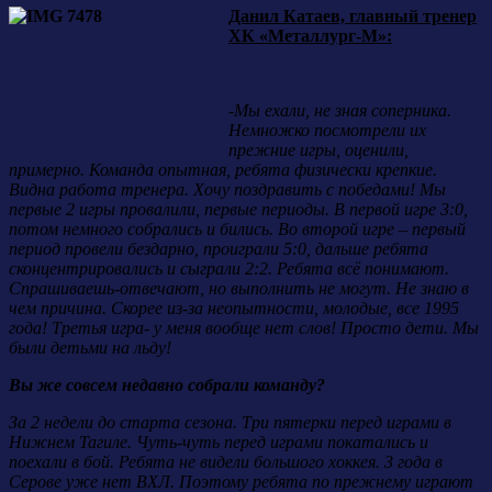
Данил Катаев, главный тренер
ХК «Металлург-М»:
-Мы ехали, не зная соперника.
Немножко посмотрели их
прежние игры, оценили,
примерно. Команда опытная, ребята физически крепкие.
Видна работа тренера. Хочу поздравить с победами! Мы
первые 2 игры провалили, первые периоды. В первой игре 3:0,
потом немного собрались и бились. Во второй игре – первый
период провели бездарно, проиграли 5:0, дальше ребята
сконцентрировались и сыграли 2:2. Ребята всё понимают.
Спрашиваешь-отвечают, но выполнить не могут. Не знаю в
чем причина. Скорее из-за неопытности, молодые, все 1995
года! Третья игра- у меня вообще нет слов! Просто дети. Мы
были детьми на льду!
Вы же совсем недавно собрали команду?
За 2 недели до старта сезона. Три пятерки перед играми в
Нижнем Тагиле. Чуть-чуть перед играми покатались и
поехали в бой. Ребята не видели большого хоккея. 3 года в
Серове уже нет ВХЛ. Поэтому ребята по прежнему играют