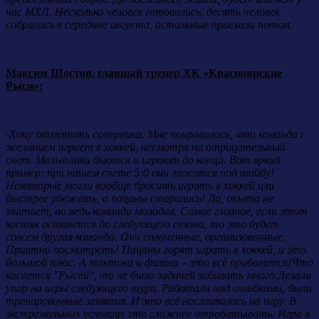
нас МХЛ. Несколько человек готовились, десять человек
собрались в середине августа, остальные приехали потом.
Максим Шостов, главный тренер ХК «Красноярские
Рыси»:
-Хочу отметить соперника. Мне понравилось, что команда с
желанием играет в хоккей, несмотря на отрицательный
счет. Мальчишки бьются и играют до конца. Вот яркий
пример: при нашем счете 5:0 они ложатся под шайбу!
Некоторые могли вообще бросить играть в хоккей или
быстрее убежать, а пацаны старались! Да, опыта не
хватает, но ведь команда молодая. Самое главное, если этот
костяк останется до следующего сезона, то это будет
совсем другая команда. Они сплоченные, организованные.
Приятно посмотреть! Пацаны горят играть в хоккей, и это
большой плюс. А тактика и физика – это всё прибавится!Что
касается "Рысей", то не было задачей забивать много.Делали
упор на игры следующего тура. Работали над ошибками, были
тренировочные занятия. И это всё наслаивалось на игру. В
экстремальных условиях это сложнее отрабатывать. Игра в