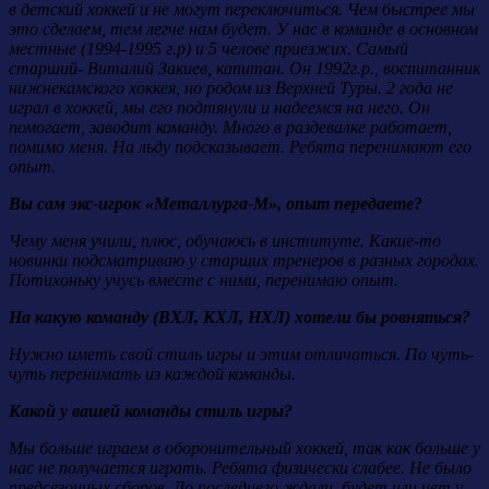
в детский хоккей и не могут переключиться. Чем быстрее мы
это сделаем, тем легче нам будет. У нас в команде в основном
местные (1994-1995 г.р) и 5 челове приезжих. Самый
старший- Виталий Закиев, капитан. Он 1992г.р., воспитанник
нижнекамского хоккея, но родом из Верхней Туры. 2 года не
играл в хоккей, мы его подтянули и надеемся на него. Он
помогает, заводит команду. Много в раздевалке работает,
помимо меня. На льду подсказывает. Ребята перенимают его
опыт.
Вы сам экс-игрок «Металлурга-М», опыт передаете?
Чему меня учили, плюс, обучаюсь в институте. Какие-то
новинки подсматриваю у старших тренеров в разных городах.
Потихоньку учусь вместе с ними, перенимаю опыт.
На какую команду (ВХЛ, КХЛ, НХЛ) хотели бы ровняться?
Нужно иметь свой стиль игры и этим отличаться. По чуть-
чуть перенимать из каждой команды.
Какой у вашей команды стиль игры?
Мы больше играем в оборонительный хоккей, так как больше у
нас не получается играть. Ребята физически слабее. Не было
предсезонных сборов. До последнего ждали, будет или нет у