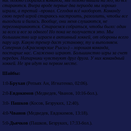
нас поздно собралась команда, мы поздно вышли на лёд, но все
стараются. Вчера вроде первые два периода мы хорошо
играли, а третий –провал. Сегодня всё наоборот. Команду
свою перед игрой стараюсь настроить, разозлить, чтобы все
выходили и бились. Вообще, они меня слушаются, не
переговариваются. Стараемся собраться, чтобы было: один
за всех и все за одного! Но пока не получается это. Мы
большинство игр играем в активный хоккей, от обороны всего
пару игр. Какую тренер даст установку, ту и выполняем.
Соперник («Красноярские Рыси») – хорошая команда,
постарше нас. Слаженно играют. Большинство игры за счет
передач. Напарники чувствуют друг друга. У них командный
хоккей. Не зря идут на первом месте.
Шайбы:
1:0-
Брухан
(Репьях Ан, Игнатенко, 02:06).
2:0-
Евдокимов
(Медведев, Чванов, 10:16-бол.).
3:0-
Пашков
(Косов, Безруких, 12:40).
4:0-
Чванов
(Медведев, Евдокимов, 13:18).
5:0-
Дьячков
(Пашков, Безруких, 17:33-бол.).