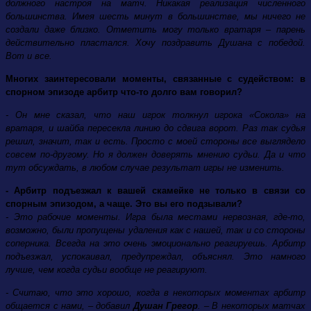
должного настроя на матч. Никакая реализация численного
большинства. Имея шесть минут в большинстве, мы ничего не
создали даже близко. Отметить могу только вратаря – парень
действительно пластался. Хочу поздравить Душана с победой.
Вот и все.
Многих заинтересовали моменты, связанные с судейством: в
спорном эпизоде арбитр что-то долго вам говорил?
- Он мне сказал, что наш игрок толкнул игрока «Сокола» на
вратаря, и шайба пересекла линию до сдвига ворот. Раз так судья
решил, значит, так и есть. Просто с моей стороны все выглядело
совсем по-другому. Но я должен доверять мнению судьи. Да и что
тут обсуждать, в любом случае результат игры не изменить.
- Арбитр подъезжал к вашей скамейке не только в связи со
спорным эпизодом, а чаще. Это вы его подзывали?
- Это рабочие моменты. Игра была местами нервозная, где-то,
возможно, были пропущены удаления как с нашей, так и со стороны
соперника. Всегда на это очень эмоционально реагируешь. Арбитр
подъезжал, успокаивал, предупреждал, объяснял. Это намного
лучше, чем когда судьи вообще не реагируют.
- Считаю, что это хорошо, когда в некоторых моментах арбитр
общается с нами, – добавил
Душан Грегор
. – В некоторых матчах