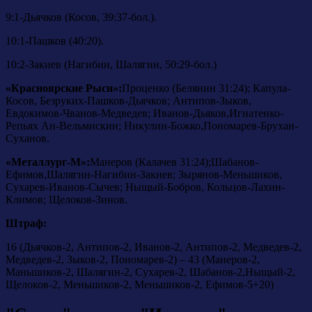
9:1-Дьячков (Косов, 39:37-бол.).
10:1-Пашков (40:20).
10:2-Закиев (Нагибин, Шалягин, 50:29-бол.)
«Красноярские Рыси»:
Проценко (Белянин 31:24); Капула-
Косов, Безруких-Пашков-Дьячков; Антипов-Зыков,
Евдокимов-Чванов-Медведев; Иванов-Дьяков,Игнатенко-
Репьях Ан-Вельмискин; Никулин-Божко,Пономарев-Брухан-
Суханов.
«Металлург-М»:
Манеров (Калачев 31:24);Шабанов-
Ефимов,Шалягин-Нагибин-Закиев; Зырянов-Меньшиков,
Сухарев-Иванов-Сычев; Ныщый-Бобров, Кольцов-Лахин-
Климов; Щелоков-Зинов.
Штраф:
16 (Дьячков-2, Антипов-2, Иванов-2, Антипов-2, Медведев-2,
Медведев-2, Зыков-2, Пономарев-2) – 43 (Манеров-2,
Маньшиков-2, Шалягин-2, Сухарев-2, Шабанов-2,Ныщый-2,
Щелоков-2, Меньшиков-2, Меньшиков-2, Ефимов-5+20)