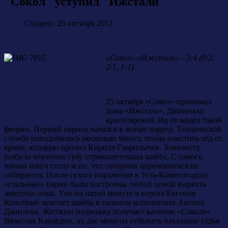
"Сокол" уступил "Ижстали"
Создано: 25 октября 2012
«Сокол»-«Ижсталь» - 3:4 (0:2,
2:1, 1:1)
25 октября «Сокол» принимал
дома «Ижсталь». Давненько
красноярский лёд не видел такой
феерии. Первый период начался в жанре хоррор. Технической
службе понадобилось несколько минут, чтобы очистить лёд от
крови, которую пролил Кирилл Гаврилычев. Хоккеисту
разбила верхнюю губу отрикошетевшая шайба. С самого
начала мачта стало ясно, что соперник церемониться не
собирается. После сухого поражения в Усть-Каменогорске
«стальные» парни были настроены любой ценой вырвать
заветные очки. Уже на пятой минуте в ворота Евгения
Конобрий залетает шайба в сольном исполнении Антона
Данилова. Жесткую подножку получает капитан «Сокола»
Вячеслав Каравдин, на две минуты отбывать наказание судья