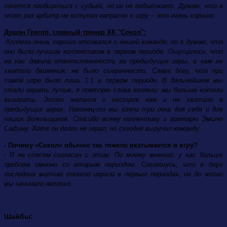
хочется пообщаться с судьей, но он не подъезжает. Думаю, что в
этот раз арбитр не вступал напрасно в игру – это очень хорошо.
Душан Грегор, главный тренер ХК "Сокол":
-Коллега очень хорошо отозвался о нашей команде, но я думаю, что
они были лучшим коллективом в первом
периоде. Ощущалось, что
на нас давила ответственность за предыдущие игры, и нам не
хватало движения, не было сыгранности. Слава богу,
что при
такой игре было лишь 1:1 в первом периоде.
В дальнейшем мы
стали играть лучше, я повторю слова коллеги: мы больше хотели
выиграть. Этого желания и настроя нам и не хватало в
предыдущих играх. Наконец-то мы взяли три очка для себя и для
наших болельщиков. Спасибо всему коллективу и вратарю Эмилю
Сафину. Хотя он долго не играл, но сегодня выручил команду.
- Почему «Сокол» обычно так тяжело вкатывается в игру?
- Я не совсем согласен с этим. По моему мнению, у нас больше
проблем именно со вторым периодом. Соглашусь, что в двух
последних матчах тяжело играли в первых периодах, но до этого
мы начинали неплохо.
Шайбы: