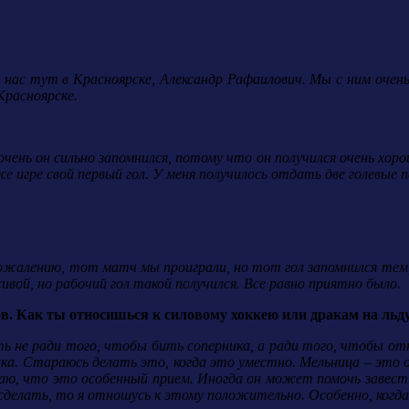
 нас тут в Красноярске, Александр Рафаилович. Мы с ним очен
Красноярске.
чень он сильно запомнился, потому что он получился очень хоро
й же игре свой первый гол. У меня получилось отдать две голевые
ожалению, тот матч мы проиграли, но тот гол запомнился тем, 
ивой, но рабочий гол такой получился. Все равно приятно было.
ов. Как ты относишься к силовому хоккею или дракам на льд
ть не ради того, чтобы бить соперника, а ради того, чтобы от
ка. Стараюсь делать это, когда это уместно. Мельница – это от
аю, что это особенный прием. Иногда он может помочь завести 
сделать, то я отношусь к этому положительно. Особенно, когда 