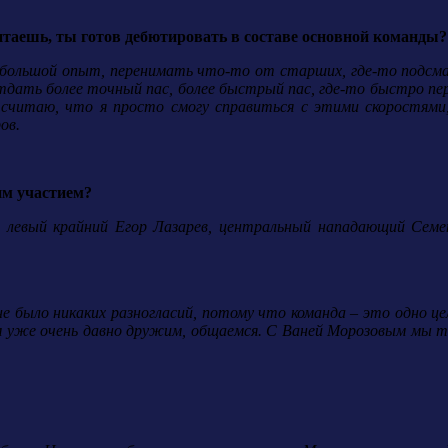
итаешь, ты готов дебютировать в составе основной команды?
ь большой опыт, перенимать что-то от старших, где-то подсм
дать более точный пас, более быстрый пас, где-то быстро пер
Я считаю, что я просто смогу справиться с этими скоростями
ов.
им участием?
в, левый крайний Егор Лазарев, центральный нападающий Се
е было никаких разногласий, потому что команда – это одно ц
м уже очень давно дружим, общаемся. С Ваней Морозовым мы 