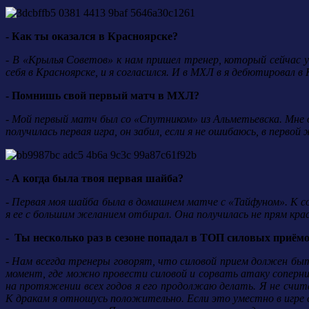
- Как ты оказался в Красноярске?
- В «Крылья Советов» к нам пришел тренер, который сейчас у
себя в Красноярске, и я согласился. И в МХЛ в я дебютировал в 
- Помнишь свой первый матч в МХЛ?
- Мой первый матч был со «Спутником» из Альметьевска. Мне о
получилась первая игра, он забил, если я не ошибаюсь, в перво
- А когда была твоя первая шайба?
- Первая моя шайба была в домашнем матче с «Тайфуном». К с
я ее с большим желанием отбирал. Она получилась не прям крас
- Ты несколько раз в сезоне попадал в ТОП силовых приём
- Нам всегда тренеры говорят, что силовой прием должен бы
момент, где можно провести силовой и сорвать атаку соперни
на протяжении всех годов я его продолжаю делать. Я не счит
К дракам я отношусь положительно. Если это уместно в игре 