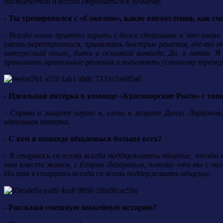
достигнутом и всегда стремиться к лучшему.
- Ты тренировался с «Соколом», какие впечатления, как сч
- Всегда очень приятно играть с более старшими и это очен
уметь перестроиться, принимать быстрые решения, где-то от
интересный опыт, быть в основной команде. Да, я готов. 
принимать правильные решения и выполнять установку тренер
- Идеальная пятёрка в команде «Красноярские Рыси» с тво
- Справа в защите играю я, слева в защите Данил Ларионо
идеальная пятерка.
- С кем в команде общаешься больше всех?
- Я стараюсь со всеми всегда поддерживать общение, чтобы н
ним вместе живем, с Егором Лазаревым, потому что мы с ни
Но так я стараюсь всегда со всеми поддерживать общение
.
- Расскажи смешную хоккейную историю?