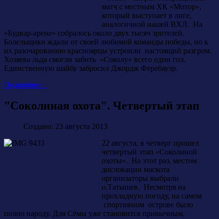
матч с местным ХК «Мотор»,
который выступает в лиге,
аналогичной нашей ВХЛ. На
«Будвар-арене» собралось около двух тысяч зрителей.
Болельщики ждали от своей любимой команды победы, но к
их разочарованию красноярцы устроили настоящий разгром.
Хозяева льда смогли забить «Соколу» всего один гол.
Единственную шайбу забросил Джордж Феребауэр.
Подробнее...
"Соколиная охота". Четвертый этап
Создано: 23 августа 2013
22 августа, в четверг прошел
четвертый этап «Соколиной
охоты». На этот раз, местом
дислокации маскота
организаторы выбрали
о.Татышев. Несмотря на
прохладную погоду, на самом
спортивном острове было
полно народу. Для Сёмы уже становится привычным,