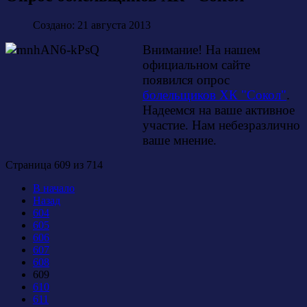
Создано: 21 августа 2013
Внимание! На нашем
официальном сайте
появился опрос
болельщиков ХК "Сокол"
.
Надеемся на ваше активное
участие. Нам небезразлично
ваше мнение.
Страница 609 из 714
В начало
Назад
604
605
606
607
608
609
610
611