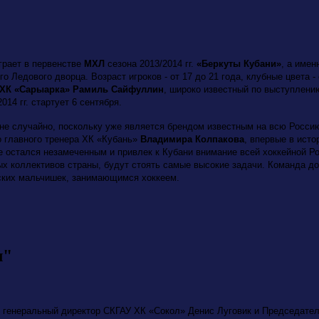
грает в первенстве
МХЛ
сезона 2013/2014 гг.
«Беркуты Кубани»
, а имен
о Ледового дворца. Возраст игроков - от 17 до 21 года, клубные цвета 
ХК «Сарыарка» Рамиль Сайфуллин
, широко известный по выступлени
14 гг. стартует 6 сентября.
не случайно, поскольку уже является брендом известным на всю Росси
 главного тренера ХК «Кубань»
Владимира Колпакова
, впервые в ист
не остался незамеченным и привлек к Кубани внимание всей хоккейной Р
 коллективов страны, будут стоять самые высокие задачи. Команда до
ских мальчишек, занимающимся хоккеем.
л"
» генеральный директор СКГАУ ХК «Сокол» Денис Луговик и Председате