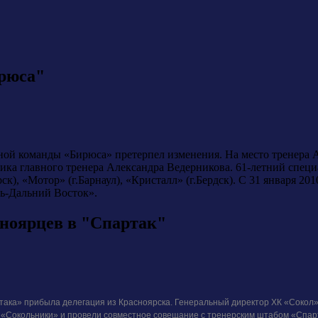
ирюса"
ной команды «Бирюса» претерпел изменения. На место тренера
ка главного тренера Александра Ведерникова. 61-летний специа
рск), «Мотор» (г.Барнаул), «Кристалл» (г.Бердск). С 31 января 2
ь-Дальний Восток».
ноярцев в "Спартак"
ртака» прибыла делегация из Красноярска. Генеральный директор ХК «Сокол
«Сокольники» и провели совместное совещание с тренерским штабом «Спарта