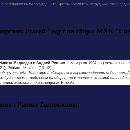
На совещании были обсуждены конкретные моменты сотрудничества, предвар
оярских Рысей" едут на сбор с МХК "Сп
Никита Медведев
и
Андрей Репьях
(оба игрока 1994 г.р.) уезжают на 
1), Репьях -26 очков (13+13).
кой группы «А». Надеемся в «Спартаке» зарекомендовать себя с само
е будет легко, ведь едем на сборы, практически, с самой сильной 
елились хоккеисты «Красноярских Рысей».
 вошел Рашит Галимжанов