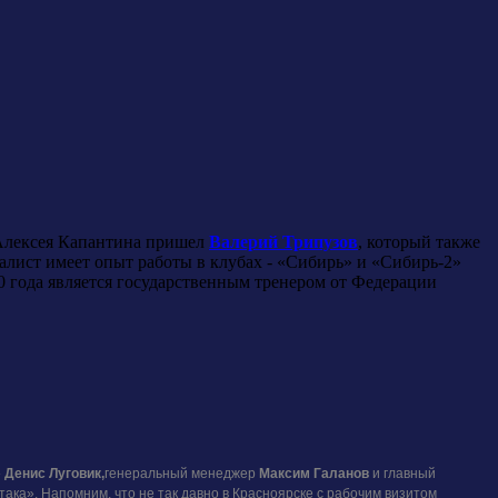
 Алексея Капантина пришел
Валерий Трипузов
, который также
лист имеет опыт работы в клубах - «Сибирь» и «Сибирь-2»
010 года является государственным тренером от Федерации
»
Денис Луговик,
генеральный менеджер
Максим Галанов
и главный
ка». Напомним, что не так давно в Красноярске с рабочим визитом