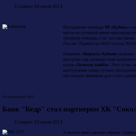
Создано: 04 июля 2013
Молодежная команда
ХК «Кубань»
сы
матчи на основной арене краснодарског
тренером команды стал экс-наставник
России. Первенство МХЛ сезона 2013/20
Название
«Беркуты Кубани»
выбрано 
выступая под руководством нынешнего
клуба
«Золотая шайба»
. Этот успех 
выступление среди лучших молодежных
настоящим примером для сотен кубан
По информации МХЛ.
Банк "Кедр" стал партнером ХК "Соко
Создано: 03 июля 2013
3 июля в пресс-центре «Арены. Север