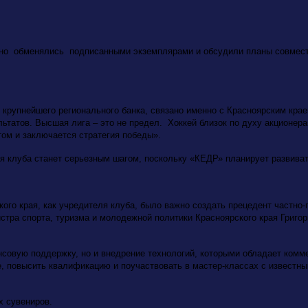
нно обменялись подписанными экземплярами и обсудили планы совместн
к крупнейшего регионального банка, связано именно с Красноярским кр
ьтатов. Высшая лига – это не предел. Хоккей близок по духу акционера
этом и заключается стратегия победы».
я клуба станет серьезным шагом, поскольку «КЕДР» планирует развивать
ого края, как учредителя клуба, было важно создать прецедент частно-
стра спорта, туризма и молодежной политики Красноярского края Григор
нсовую поддержку, но и внедрение технологий, которыми обладает комм
, повысить квалификацию и поучаствовать в мастер-классах с известн
х сувениров.