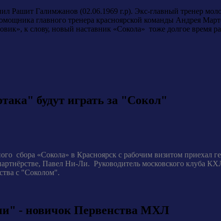
ил Рашит Галимжанов (02.06.1969 г.р). Экс-главный тренер 
омощника главного тренера красноярской команды Андрея Мар
овик», к слову, новый наставник «Сокола» тоже долгое время р
ака" будут играть за "Сокол"
ого сбора «Сокола» в Красноярск с рабочим визитом приехал г
партнёрстве, Павел Ни-Ли. Руководитель московского клуба КХ
ства с "Соколом".
и" - новичок Первенства МХЛ