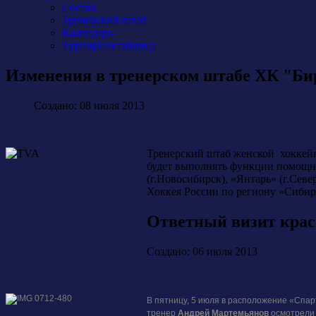
Состав
Тренерский штаб
Календарь
Турнирная таблица
Изменения в тренерском штабе ХК "Б
Создано: 08 июля 2013
Тренерский штаб женской хоккей
будет выполнять функции помощни
(г.Новосибирск), «Янтарь» (г.Севе
Хоккея России по региону «Сибир
Ответный визит крас
Создано: 06 июля 2013
В пятницу, 5 июля в расположение «Спа
тренер
Андрей Мартемьянов
осмотрели 