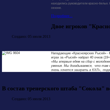
находились руководители красно-белых.
сезоне.
Подробнее...
Двое игроков "Красн
Создано: 05 июля 2013
Нападающие «Красноярских Рысей» -
играх за «Рысей» набрал 40 очков (19+2
«Мы впервые едем на сбор с молодеж
умения. Мы догадываемся, что там н
очень хочется заиграть в КХЛ»,
-под
В состав тренерского штаба "Сокола"
Создано: 05 июля 2013