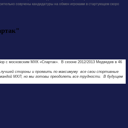
ительно озвучены кандидатуры на обмен игроками в стартующем скоро
артак"
сбор с московским МХК «Спартак». В сезоне 2012/2013 Медведев в 46
й лучшей стороны и проявить по максимуму все свои спортивные
командой МХЛ, но мы готовы преодолеть все трудности. В будущем