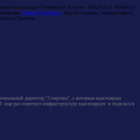
молодежной команды «Тюменский Легион» (МХЛ-А) и «Рубин-2»
темьянова.
Рашит Рафикович
, будучи игроком, защищал цвета
аботал в Тюмени.
енеральный директор "Спартака", с которым красноярцы
Л еще раз осмотрел инфраструктуру красноярцев и поделился