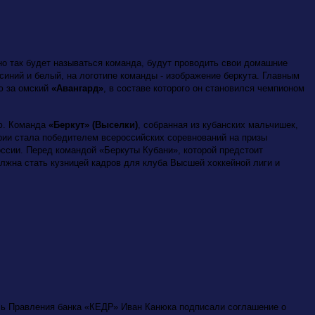
но так будет называться команда, будут проводить свои домашние
- синий и белый, на логотипе команды - изображение беркута. Главным
ю за омский
«Авангард»
, в составе которого он становился чемпионом
ю. Команда
«Беркут» (Выселки)
, собранная из кубанских мальчишек,
ории стала победителем всероссийских соревнований на призы
оссии. Перед командой «Беркуты Кубани», которой предстоит
лжна стать кузницей кадров для клуба Высшей хоккейной лиги и
ль Правления банка «КЕДР» Иван Канюка подписали соглашение о