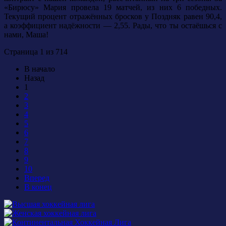
«Бирюсу» Мария провела 19 матчей, из них 6 победных.
Текущий процент отражённых бросков у Поздняк равен 90,4,
а коэффициент надёжности — 2,55. Рады, что ты остаёшься с
нами, Маша!
Страница 1 из 714
В начало
Назад
1
2
3
4
5
6
7
8
9
10
Вперед
В конец