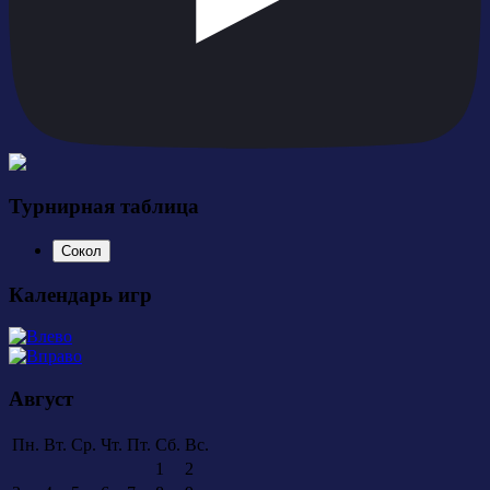
Турнирная таблица
Сокол
Календарь игр
Август
Пн.
Вт.
Ср.
Чт.
Пт.
Сб.
Вс.
1
2