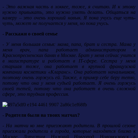
- Это важная часть в хоккее, тоже, я считаю. И к этому
нужно привыкать, это нужно уметь делать. Общаться на
камеру – это очень хороший навык. Я пока учусь еще чуть-
чуть, может не получается у меня, но пока учусь.
- Расскажи о своей семье
- У меня большая семья: мама, папа, брат и сестра. Мама у
меня врач, папа работает администратором в
Краснопресненских банях в Москве. Брат у меня сейчас учится
в магистратуре и работает в IT-сфере. Сестра у меня
старшая тоже, она работает в крупной французской
компании косметики «Кларанс». Она работает начальником,
поэтому очень горжусь ей. Также, в пример себе беру тетю,
потому что она у меня судьей работает. Я очень горжусь
своей тетей, потому что она работает в очень сложной
сфере, это трудная профессия.
- Родители были на твоих матчах?
- На матчи ко мне приезжают родители. В прошлой сезоне
приезжали родители в города, которые находятся близко к
Москве. Допустим, Нижний Новгород, Новомосковск в