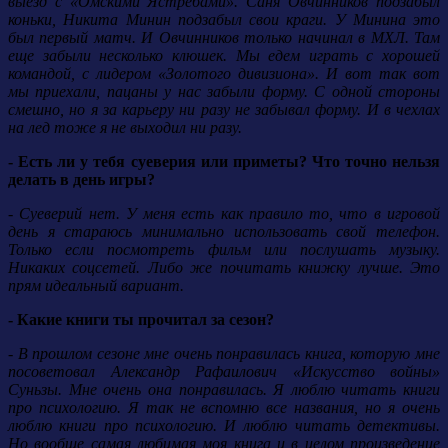
выезд с «Омскими Ястребами». Саня Овчинников подзабыл
коньки, Никита Минин подзабыл свои краги. У Минина это
был первый матч. И Овчинников только начинал в МХЛ. Там
еще забыли несколько клюшек. Мы едем играть с хорошей
командой, с лидером «Золотого дивизиона». И вот так вот
мы приехали, пацаны у нас забыли форму. С одной стороны
смешно, но я за карьеру ни разу не забывал форму. И в чехлах
на лед тоже я не выходил ни разу.
- Есть ли у тебя суеверия или приметы? Что точно нельзя
делать в день игры?
- Суеверий нет. У меня есть как правило то, что в игровой
день я стараюсь минимально использовать свой телефон.
Только если посмотреть фильм или послушать музыку.
Никаких соцсетей. Либо же почитать книжку лучше. Это
прям идеальный вариант.
- Какие книги ты прочитал за сезон?
- В прошлом сезоне мне очень понравилась книга, которую мне
посоветовал Александр Рафаилович «Искусство войны»
Суньзы. Мне очень она понравилась. Я люблю читать книги
про психологию. Я так не вспомню все названия, но я очень
люблю книги про психологию. И люблю читать детективы.
Но вообще самая любимая моя книга и в целом произведение