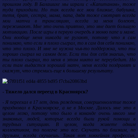
прошлом году. В Балашихе мы играли с «Капитаном», тоже
туда приходили. Но так всегда все мои близкие, бабушка,
тетя, брат, сестра, мама, папа, дядя тоже смотрят всегда
мои матчи в трансляциях, всегда за меня болеют,
переживают. Мне это очень приятно, это мне дает большую
мотивацию. После игры в первую очередь я звоню папе и маме.
Они вообще меня никогда не ругают, потому что я сам
понимаю, что если я плохо сыграл, то я сам для себя понимаю,
что это плохо. И мне не нужна чья-то поддержка, что ты
хорошо сыграл на самом деле. Если ты для себя знаешь, что
ты плохо сыграл, то меня в этом никто не переубедит. Но
если там выдастся хороший матч, меня всегда поздравят и
скажут, что стремись еще к большему результату.
- Тяжело дался переезд в Красноярск?
- Я переехал в 17 лет, день рождения, совершеннолетие тоже
праздновал в Красноярске, а не в Москве. Далось мне это в
целом легко, потому что было в команде очень много мне
знакомых, людей, которые всегда были рукой помощи в
трудных ситуациях. В целом, когда живете одним
коллективом, то полегче это все. Скучать по близким, по
друзьям, всегда скучаешь. Такая вот хоккейная профессия,