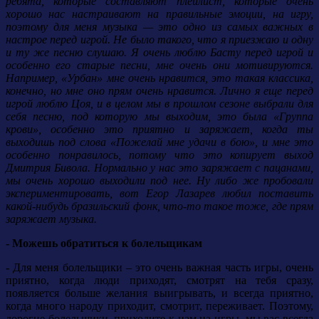
ребята, которые составляют плейлист, которые очень
хорошо нас настраивают на правильные эмоции, на игру,
поэтому для меня музыка — это одно из самых важных в
настрое перед игрой. Не было такого, что я приезжаю и одну
и ту же песню слушаю. Я очень люблю Басту перед игрой и
особенно его старые песни, мне очень они мотивируются.
Например, «Урбан» мне очень нравится, это такая классика,
конечно, но мне оно прям очень нравится. Лично я еще перед
игрой люблю Цоя, и в целом мы в прошлом сезоне выбрали для
себя песню, под которую мы выходим, это была «Группа
крови», особенно это приятно и заряжает, когда ты
выходишь под слова «Пожелай мне удачи в бою», и мне это
особенно понравилось, потому что это копирует выход
Дмитрия Бивола. Нормально у нас это заряжает с пацанами,
мы очень хорошо выходили под нее. Ну либо же пробовали
экспериментировать, вот Егор Лазарев любил поставить
какой-нибудь бразильский фонк, что-то такое тоже, где прям
заряжает музыка.
- Можешь обратиться к болельщикам
-
Для меня болельщики – это очень важная часть игры, очень
приятно, когда люди приходят, смотрят на тебя сразу,
появляется больше желания выигрывать, и всегда приятно,
когда много народу приходит, смотрит, переживает.
Поэтому,
дорогие болельщики, приходите к нам на игры, мы вас всегда