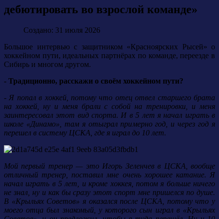
дебютировать во взрослой команде»
Создано: 31 июля 2026
Большое интервью с защитником «Красноярских Рысей» о
хоккейном пути, идеальных партнёрах по команде, переезде в
Сибирь и многом другом.
- Традиционно, расскажи о своём хоккейном пути?
- Я попал в хоккей, потому что отец отвел старшего брата
на хоккей, ну и меня брали с собой на тренировки, и меня
заинтересовал этот вид спорта. И в 5 лет я начал играть в
школе «Динамо», там я отыграл примерно год, и через год я
перешел в систему ЦСКА, где я играл до 10 лет.
Мой первый тренер — это Игорь Зеленчев в ЦСКА, вообще
отличный тренер, поставил мне очень хорошее катание. Я
начал играть в 5 лет, и кроме хоккея, потом я больше ничего
не знал, ну и как бы сразу этот спорт мне пришелся по душе.
В «Крыльях Советов» я оказался после ЦСКА, потому что у
моего отца был знакомый, у которого сын играл в «Крыльях
Советов», и он предложил, чтобы я туда перешёл. Ну и 10