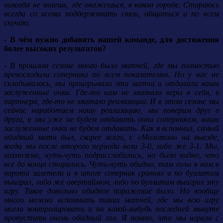
никогда не знаешь, где окажешься, в каком городе. Стараюсь
всегда со всеми поддерживать связь, общаться и по всем
скучаю.
- В чём нужно добавить нашей команде, для достижения
более высоких результатов?
- В прошлом сезоне много было матчей, где мы полностью
превосходили соперника по всем показателям. Но у нас не
складывалось, мы проигрывали эти матчи и отдавали наши
заслуженные очки. Где-то нам не хватало веры в себя, в
партнера, где-то не хватало реализации. И в этом сезоне мы
сейчас наработаем нашу реализацию, мы поверим друг в
друга, и мы уже не будем отдавать очки соперникам, наши
заслуженные очки не будем отдавать. Как я вспомнил, самый
обидный матч был, скорее всего, с «Молотом» на выезде,
когда мы после второго периода вели 3-0, либо же 3-1. Мы,
возможно, чуть-чуть подрасслабились, но было видно, что
все до конца старались. Чуть-чуть обидно, там голы к нам в
ворота залетели и в итоге соперник сравнял и по буллитам
выиграл, либо же овертаймом, либо по буллитам выиграл эту
игру. Такое довольно обидное поражение было. Но вообще
много можно вспомнить таких матчей, где мы всю игру
могли контролировать и на какой-нибудь последней минуте
пропустить очень обидный гол. Я помню, что мы играли с