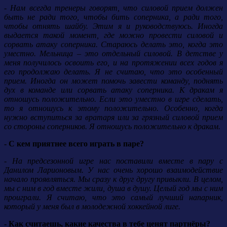
- Нам всегда тренеры говорят, что силовой прием должен
быть не ради того, чтобы бить соперника, а ради того,
чтобы отнять шайбу. Этим я и руководствуюсь. Иногда
выдается такой момент, где можно провести силовой и
сорвать атаку соперника. Стараюсь делать это, когда это
уместно. Мельница – это отдельный силовой. В детстве у
меня получилось освоить его, и на протяжении всех годов я
его продолжаю делать. Я не считаю, что это особенный
прием. Иногда он может помочь завести команду, поднять
дух в команде или сорвать атаку соперника. К дракам я
отношусь положительно. Если это уместно в игре сделать,
то я отношусь к этому положительно. Особенно, когда
нужно вступиться за вратаря или за грязный силовой прием
со стороны соперников. Я отношусь положительно к дракам.
- С кем приятнее всего играть в паре?
- На предсезонной игре нас поставили вместе в пару с
Данилом Ларионовым. У нас очень хорошо взаимодействие
начало проявляться. Мы сразу к друг другу привыкли. В целом,
мы с ним в год вместе жили, душа в душу. Целый год мы с ним
проиграли. Я считаю, что это самый лучший напарник,
который у меня был в молодежной хоккейной лиге.
- Как считаешь, какие качества в тебе ценят партнёры?