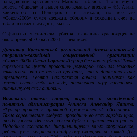
нападающий красноярцев Майоров забросил 4-ю шайбу в
ворота «Факела» и вывел свою команду вперед – 4:3. Атаки
хоккеистов из Подгорного не стихали, но все же
«Сокол-2003» сумел удержать оборону и сохранить счет на
табло неизменным донца матча.
С финальным свистком арбитра ликованию красноярцев не
было предела! «Сокол-2003» – чемпион!
Директор Красноярской региональной детско-юношеской
спортивно-хоккейной общественной организации
«Сокол-2003» Елена Барило:
«Турнир бесспорно удался! Такие
соревнования нужно проводить регулярно, ведь для молодых
хоккеистов это не только праздник, это и дополнительная
тренировка. Ребята набираются опыта, понимают как
нужно вести себя на льду, оценивают игру соперников,
анализируют свои ошибки».
Начальник отдела спорта, туризма и молодежной
политики администрации Ачинска Александр Ляшков:
«Турнир прошел в приятной дружественной обстановке.
Такие соревнования следует проводить во всех городах края,
тогда уровень детского хоккея будет стремительно расти.
Подобные состязания дисциплинируют юных спортсменов,
ребята уже совершенно по-другому смотрят на хоккей. Для