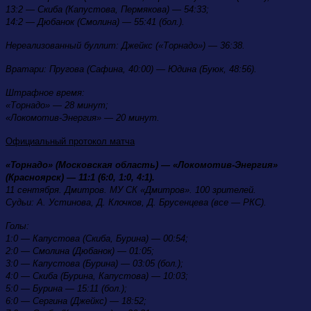
13:2 — Скиба (Капустова, Пермякова) — 54:33;
14:2 — Дюбанок (Смолина) — 55:41 (бол.).
Нереализованный буллит:
Джейкс («Торнадо») — 36:38.
Вратари:
Пругова (Сафина, 40:00) — Юдина (Буюк, 48:56).
Штрафное время:
«Торнадо» — 28 минут;
«Локомотив-Энергия» — 20 минут.
Официальный протокол матча
«Торнадо» (Московская область) — «Локомотив-Энергия»
(Красноярск) — 11:1 (6:0, 1:0, 4:1).
11 сентября. Дмитров. МУ СК «Дмитров». 100 зрителей.
Судьи: А. Устинова, Д. Клочков, Д. Брусенцева (все — РКС).
Голы:
1:0 — Капустова (Скиба, Бурина) — 00:54;
2:0 — Смолина (Дюбанок) — 01:05;
3:0 — Капустова (Бурина) — 03:05 (бол.);
4:0 — Скиба (Бурина, Капустова) — 10:03;
5:0 — Бурина — 15:11 (бол.);
6:0 — Сергина (Джейкс) — 18:52;