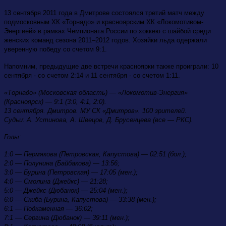
13
сентября
2011 года
в Дмитрове
состоялся третий матч между
подмосковным ХК «Торнадо»
и красноярским
ХК «Локомотивом-
Энергией»
в рамках
Чемпионата России по хоккею
с шайбой
среди
женских команд сезона
2011–2012 годов.
Хозяйки льда одержали
уверенную победу со счетом 9:1.
Напомним, предыдущие две встречи красноярки также проиграли: 10
сентября - со счетом 2:14 и 11 сентября - со счетом 1:11.
«Торнадо» (Московская область) — «Локомотив-Энергия»
(Красноярск) — 9:1 (3:0, 4:1, 2:0).
13 сентября. Дмитров.
МУ СК
«Дмитров».
100 зрителей.
Судьи:
А
. Устинова,
А
. Швецов,
Д
. Брусенцева
(все — РКС).
Голы:
1:0 — Пермякова (Петровская, Капустова) — 02:51 (бол.);
2:0 — Полунина (Байбакова) — 13:56;
3:0 — Бурина (Петровская) — 17:05 (мен.);
4:0 — Смолина
(
Джейкс
) — 21:28;
5:0 —
Джейкс
(Дюбанок) — 25:04 (мен.);
6:0 — Скиба (Бурина, Капустова) — 33:38 (мен.);
6:1 — Подкаменная — 36:02;
7:1 — Сергина (Дюбанок) — 39:11 (мен.);