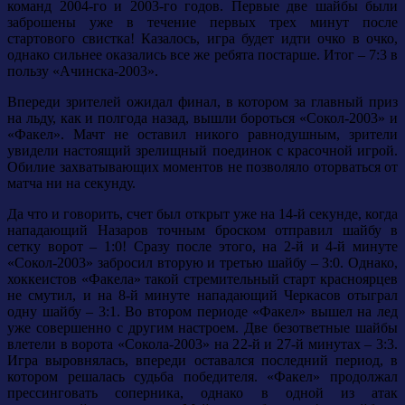
команд 2004-го и 2003-го годов. Первые две шайбы были
заброшены уже в течение первых трех минут после
стартового свистка! Казалось, игра будет идти очко в очко,
однако сильнее оказались все же ребята постарше. Итог – 7:3 в
пользу «Ачинска-2003».
Впереди зрителей ожидал финал, в котором за главный приз
на льду, как и полгода назад, вышли бороться «Сокол-2003» и
«Факел». Мачт не оставил никого равнодушным, зрители
увидели настоящий зрелищный поединок с красочной игрой.
Обилие захватывающих моментов не позволяло оторваться от
матча ни на секунду.
Да что и говорить, счет был открыт уже на 14-й секунде, когда
нападающий Назаров точным броском отправил шайбу в
сетку ворот – 1:0! Сразу после этого, на 2-й и 4-й минуте
«Сокол-2003» забросил вторую и третью шайбу – 3:0. Однако,
хоккеистов «Факела» такой стремительный старт красноярцев
не смутил, и на 8-й минуте нападающий Черкасов отыграл
одну шайбу – 3:1. Во втором периоде «Факел» вышел на лед
уже совершенно с другим настроем. Две безответные шайбы
влетели в ворота «Сокола-2003» на 22-й и 27-й минутах – 3:3.
Игра выровнялась, впереди оставался последний период, в
котором решалась судьба победителя. «Факел» продолжал
прессинговать соперника, однако в одной из атак