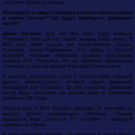
настроем только на победу.
Расскажите о самых сложных и ответственных играх
в новом сезоне? Где будут проходить домашние
матчи?
Денис Луговик:
Для нас все игры будут важные.
Повторюсь, лига для нас новая, команд очень много. В
ВХЛ есть такие гранды как тольяттинская «Лада»,
пермский «Молот-Прикамье». Это клубы с богатой
историей, хорошим подбором игроков, прошедших
уровень КХЛ. Учитывая, что мы являемся дебютантом
чемпионата, для нас каждая игра будет очень важна.
В декабре планируется сдать в эксплуатацию ледовый
дворец «Арена.Север», который станет домашней
площадкой для «Сокола». До его открытия, домашние
матчи будут проходить на крытом катке в Ленинском
районе на ДК 1 мая.
Первую игру в ВХЛ «Сокол» проведет 14 сентября на
выезде против челябинского «Мечела». Первая
домашняя игра состоится 21 сентября с командой
«Дизель» из Пензы.
В календаре игр указано, что некоторые матчи будут