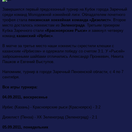
Завершился первый предсезонный турнир на Кубок города Заречный
среди команд Молодежной хоккейной лиги. Обладателем почетного
трофея стала
пензенская хоккейная команда «Дизелист»
. Второе
место досталось хоккеистам из
Зеленограда
. Третьим призером
Кубка Заречного стали
«Красноярские Рыси»
и замкнул четверку
команд
казанский «Ирбис»
.
В матче за третье место наши хоккеисты скрестили клюшки с
казанским «Ирбисом» и одержали победу со счетом 3:1. У «Рысей»
заброшенными шайбами отличились Александр Пронкевич, Никита
Пашков и Евгений Выступов.
Напомним, турнир в
городе Заречный Пензенской области, с 4 по 7
сентября.
Все игры турнира:
04.09.2011, воскресенье
Ирбис (Казань) - Красноярские рыси (Красноярск) - 3:2
Дизелист (Пенза) - ХК Зеленоград (Зеленоград) - 2:1
05.09.2011, понедельник