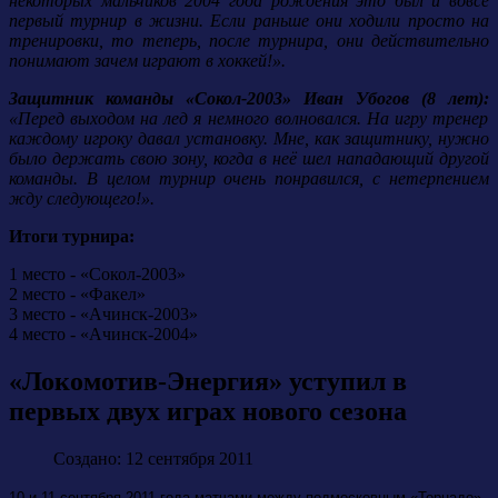
некоторых мальчиков 2004 года рождения это был и вовсе
первый турнир в жизни. Если раньше они ходили просто на
тренировки, то теперь, после турнира, они действительно
понимают зачем играют в хоккей!».
Защитник команды «Сокол-2003» Иван Убогов (8 лет):
«Перед выходом на лед я немного волновался. На игру тренер
каждому игроку давал установку. Мне, как защитнику, нужно
было держать свою зону, когда в неё шел нападающий другой
команды. В целом турнир очень понравился, с нетерпением
жду следующего!».
Итоги турнира:
1 место - «Сокол-2003»
2 место - «Факел»
3 место - «Ачинск-2003»
4 место - «Ачинск-2004»
«Локомотив-Энергия» уступил в
первых двух играх нового сезона
Создано: 12 сентября 2011
10 и 11 сентября 2011 года матчами между подмосковным «Торнадо»