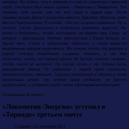
мандраж. Вы видели, что я поменял состав по сравнению с прошлой
игрой. Поставил двух новых игроков – Манухова и Заварухина. Они
показали себя лучше, чем те, кто играл в первой игре. После
травмы вышел Данил Галимуллин вместо Зарипова. Манухов занял
место Горечишникова. Я считаю, что они сыграли нормально. Ну и,
конечно, Сашка Данилишин в отдельные моменты выручил. Мы
этого и добивались, чтобы поставить на первую игру Егора, на
вторую – Данилишина. Конечно, мастерства у Егора больше, но,
другое дело, Сашка и габаритами побольше, и своим каким-то
молодежным задором отличается. Мы хотим, чтобы оба вратаря в
равной степени попробовали сыграть. Надеюсь, у нас так
получится, чтобы они поровну играли. Не дай Бог, конечно, травмы,
чтобы никто не вылетел. На случай этого у нас должна быть
равноценная замена. По сравнению с первой игрой хоккеисты
раскрепостились немножко. Сыграли поуверенней в обороне в плане
организации атаки: при отборе сразу отдавали, не просто
выбрасывали, а отдавали шайбу своим партнерам-нападающим».
По материалам ХК «Мечел»
«Локомотив-Энергия» уступил в
«Торнадо» третьем мачте
Создано: 14 сентября 2011