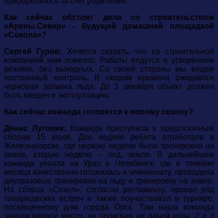
приобреталось за счет родителей.
Как сейчас обстоят дела со строительством
«Арены.Север» - будущей домашней площадкой
«Сокола»?
Сергей Гуров:
Хочется сказать, что со строительной
компанией нам повезло. Работы ведутся в ускоренном
режиме, без выходных. Со своей стороны мы ведем
постоянный контроль. В скором времени ожидается
черновая заливка льда. До 1 декабря объект должен
быть введен в эксплуатацию.
Как сейчас команда готовится к новому сезону?
Денис Луговик:
Команда преступила к предсезонным
сборам 15 июля. Две недели ребята отработали в
Железногорске, где первую неделю были тренировки на
земле, вторую неделю – лед, земля. В дальнейшем
команда уехала на Урал в Челябинск, где в течение
месяца качественно готовилась к чемпионату, проводила
двухразовые тренировки на льду и тренировку на земле.
На сборах «Сокол», согласно регламенту, провел ряд
товарищеских встреч и также поучаствовал в турнире,
посвященному длю города Орск. Там наша команда
заняла первое место, не проиграв ни одной игры. 2 и 3