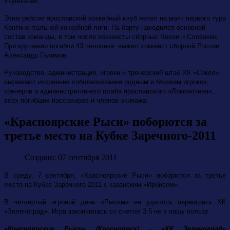
«Туношна».
Этим рейсом ярославский хоккейный клуб летел на матч первого тура
Континентальной хоккейной лиги. На борту находился основной
состав команды, в том числе хоккеисты сборных Чехии и Словакии.
При крушении погибли 43 человека, выжил хоккеист сборной России
Александр Галимов.
Руководство, администрация, игроки и тренерский штаб ХК «Сокол»
выражают искренние соболезнования родным и близким игроков,
тренеров и административного штаба ярославского «Локомотива»,
всех погибших пассажиров и членов экипажа.
«Красноярские Рыси» поборются за
третье место на Кубке Заречного-2011
Создано: 07 сентября 2011
В среду, 7 сентября, «Красноярские Рыси» поборются за третье
место на Кубке Заречного-2011 с казанским «Ирбисом».
В четвертый игровой день «Рысям» не удалось переиграть ХК
«Зеленоград». Игра закончилась со счетом 3:5 не в нашу пользу.
«Красноярские Рыси» (Красноярск
) -
«ХК Зеленоград»