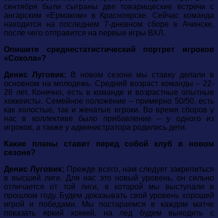
сентября были сыграны две товарищеские встречи с
ангарским «Ермаком» в Красноярске. Сейчас команда
находится на последнем 7-дневном сборе в Ачинске,
после чего отправится на первые игры ВХЛ.
Опишите среднестатистический портрет игроков
«Сокола»?
Денис Луговик:
В новом сезоне мы ставку делали в
основном на молодежь. Средний возраст команды – 22-
26 лет. Конечно, есть в команде и возрастные опытные
хоккеисты. Семейное положение – примерно 50/50, есть
как холостые, так и женатые игроки. Во время сборов у
нас в коллективе было прибавление – у одного из
игроков, а также у администратора родились дети.
Какие планы ставит перед собой клуб в новом
сезоне?
Денис Луговик:
Прежде всего, нам следует закрепиться
в высшей лиге. Для нас это новый уровень, он сильно
отличается от той лиги, в которой мы выступали в
прошлом году. Будем доказывать свой уровень хорошей
игрой и победами. Мы постараемся в каждом матче
показать яркий хоккей, на лед будем выходить с