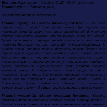
Вратари:
А.Данилишин – Э.Сафин (34.26 – 60.00 – Д.Хозяшев)
Главный судья:
С.Башкиров (Омск)
Послематчевая пресс-конференция:
Главный тренер ХК «Сокол» Александр Глазков:
«У нас была
первая игра, и первый блин вышел комом. Два периода мы
проиграли. Команда играла ниже своих способностей. В третьем
периоде задвигались, показали что-то похожее на то, что могут.
Будем разбираться. В первую очередь это была психологическая
проблема. Всех колотило так, что шайбу не могли обработать. И
ошибки такие, которых просто допускать нельзя. Просто это
первая игра. В моральном плане ребятам, видимо, тяжело. Может
быть, дело еще и в том, что челябинцы, играющие у нас, хотели
показать какую-то сверхъестественную игру, а вышло наоборот.
Будем разбираться. Правительство края уделяет большое
внимание хоккею. В ноябре откроют новый дворец на две с
половиной тысячи мест. Уже открыли маленький тренировочный
каток, где мы собираемся начать домашние матчи. Сейчас в
Красноярске нужно заниматься детьми и полностью
реформировать школу. В общем, организационных вопросов много».
Главный тренер ХК «Мечел» Анатолий Тимофеев:
«Сегодня
команда выполнила установку, которую я давал. Молодцы ребята –
бились за каждый метр! Но все равно, у некоторых присутствовал