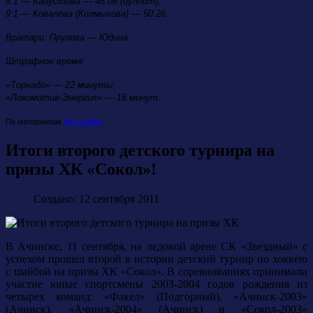
8:1 — Капустова — 48:08 (буллит);
9:1 — Ковалёва (Колмыкова) — 50:26.
Вратари:
Пругова — Юдина.
Штрафное время:
«Торнадо» —
22
минуты;
«Локомотив-Энергия» — 16
минут.
По материалам
ХК «Скиф»
Итоги второго детского турнира на
призы ХК «Сокол»!
Создано: 12 сентября 2011
В Ачинске, 11 сентября, на ледовой арене СК «Звездный» с
успехом прошел второй в истории детский турнир по хоккею
с шайбой на призы ХК «Сокол». В соревнованиях принимали
участие юные спортсмены 2003-2004 годов рождения из
четырех команд: «Факел» (Подгорный), «Ачинск-2003»
(Ачинск), «Ачинск-2004» (Ачинск) и «Сокол-2003»