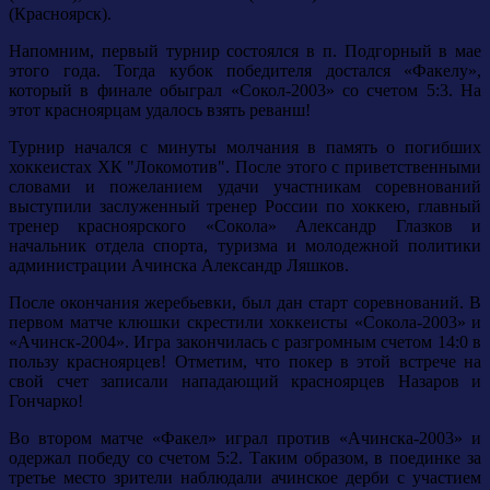
(Красноярск).
Напомним, первый турнир состоялся в п. Подгорный в мае
этого года. Тогда кубок победителя достался «Факелу»,
который в финале обыграл «Сокол-2003» со счетом 5:3. На
этот красноярцам удалось взять реванш!
Турнир начался с минуты молчания в память о погибших
хоккеистах ХК "Локомотив". После этого с приветственными
словами и пожеланием удачи участникам соревнований
выступили заслуженный тренер России по хоккею, главный
тренер красноярского «Сокола» Александр Глазков и
начальник отдела спорта, туризма и молодежной политики
администрации Ачинска Александр Ляшков.
После окончания жеребьевки, был дан старт соревнований. В
первом матче клюшки скрестили хоккеисты «Сокола-2003» и
«Ачинск-2004». Игра закончилась с разгромным счетом 14:0 в
пользу красноярцев! Отметим, что покер в этой встрече на
свой счет записали нападающий красноярцев Назаров и
Гончарко!
Во втором матче «Факел» играл против «Ачинска-2003» и
одержал победу со счетом 5:2. Таким образом, в поединке за
третье место зрители наблюдали ачинское дерби с участием