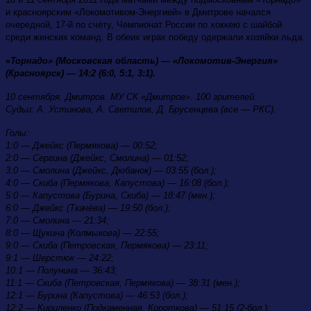
и красноярским «Локомотивом-Энергией» в Дмитрове начался
очередной, 17-й по счёту, Чемпионат России по хоккею с шайбой
среди женских команд. В обеих играх победу одержали хозяйки льда.
«Торнадо» (Московская область) — «Локомотив-Энергия»
(Красноярск) — 14:2 (6:0, 5:1, 3:1).
10 сентября. Дмитров. МУ СК «Дмитров». 100 зрителей.
Судьи: А. Устинова, А. Светилов, Д. Брусенцева (все — РКС).
Голы:
1:0 — Джейкс (Пермякова) — 00:52;
2:0 — Сергина (Джейкс, Смолина) — 01:52;
3:0 — Смолина (Джейкс, Дюбанок) — 03:55 (бол.);
4:0 — Скиба (Пермякова, Капустова) — 16:08 (бол.);
5:0 — Капустова (Бурина, Скиба) — 18:47 (мен.);
6:0 — Джейкс (Ткачёва) — 19:50 (бол.);
7:0 — Смолина — 21:34;
8:0 — Щукина (Колмыкова) — 22:55;
9:0 — Скиба (Петровская, Пермякова) — 23:11;
9:1 — Шерстюк — 24:22;
10:1 — Полунина — 36:43;
11:1 — Скиба (Петровская, Пермякова) — 38:31 (мен.);
12:1 — Бурина (Капустова) — 46:53 (бол.);
12:2 — Кириленко (Подкаменная, Короткова) — 51:15 (2-бол.);