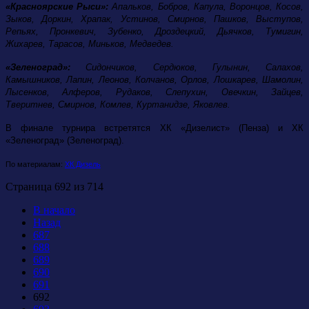
«Красноярские Рыси»:
Апальков, Бобров, Капула, Воронцов, Косов,
Зыков, Доркин, Храпак, Устинов, Смирнов, Пашков, Выступов,
Репьях, Пронкевич, Зубенко, Дроздецкий, Дьячков, Тумигин,
Жихарев, Тарасов, Миньков, Медведев.
«Зеленоград»:
Сидончиков, Сердюков, Гулынин, Салахов,
Камышников, Лапин, Леонов, Колчанов, Орлов, Лошкарев, Шамолин,
Лысенков, Алферов, Рудаков, Слепухин, Овечкин, Зайцев,
Тверитнев, Смирнов, Комлев, Куртанидзе, Яковлев.
В финале турнира встретятся ХК «
Дизелист» (Пенза) и ХК
«Зеленоград» (Зеленоград).
По материалам:
ХК Дизель
Страница 692 из 714
В начало
Назад
687
688
689
690
691
692