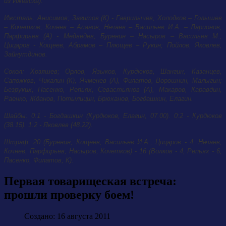
из Ижевска).
Ижсталь: Анисимов; Загитов (К) - Гаврилычев, Холодков – Голышев
– Кочетков; Кочнев – Асанов, Нечаев – Васильев И.А. – Ларионов;
Парфирьев (А) - Медведев, Буренин – Насыров – Васильев М.;
Цицаров - Кощеев, Абрамов – Плющев – Рукин; Пойлов, Яковлев,
Зайнутдинов.
Сокол: Хозяшев; Орлов, Языков, Курдюков, Шангин, Казанцев,
Сапожков, Чикалин (К), Ячменев (А), Филатов, Ворошнин, Малыгин;
Безруких, Пасенко, Репьях, Севастьянов (А), Макаров, Каравдин,
Раенко, Жданов, Потылицин, Брюханов, Богдашкин, Елагин.
Шайбы: 0:1 - Богдашкин (Курдюков, Елагин, 07.00). 0:2 - Курдюков
(38.15). 1:2 - Яковлев (48.22).
Штраф: 20 (Буренин, Кощеев, Васильев И.А., Цицаров - 4, Нечаев,
Кочнев, Парфирьев, Насыров, Кочетков) - 16 (Волков - 4, Репьях - 6,
Пасенко, Филатов, К).
Первая товарищеская встреча:
прошли проверку боем!
Создано: 16 августа 2011