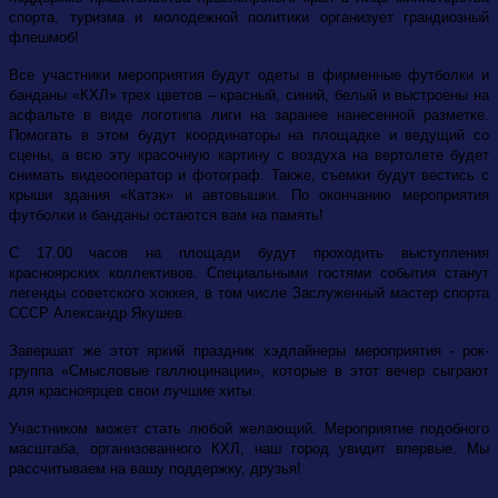
спорта, туризма и молодежной политики организует грандиозный
флешмоб!
Все участники мероприятия будут одеты в фирменные футболки и
банданы «КХЛ» трех цветов – красный, синий, белый и выстроены на
асфальте в виде логотипа лиги на заранее нанесенной разметке.
Помогать в этом будут координаторы на площадке и ведущий со
сцены, а всю эту красочную картину с воздуха на вертолете будет
снимать видеооператор и фотограф. Также, съемки будут вестись с
крыши здания «Катэк» и автовышки. По окончанию мероприятия
футболки и банданы остаются вам на память!
С 17.00 часов на площади будут проходить выступления
красноярских коллективов. Специальными гостями события станут
легенды советского хоккея, в том числе Заслуженный мастер спорта
СССР Александр Якушев.
Завершат же этот яркий праздник хэдлайнеры мероприятия - рок-
группа «Смысловые галлюцинации», которые в этот вечер сыграют
для красноярцев свои лучшие хиты.
Участником может стать любой желающий. Мероприятие подобного
масштаба, организованного КХЛ, наш город увидит впервые. Мы
рассчитываем на вашу поддержку, друзья!