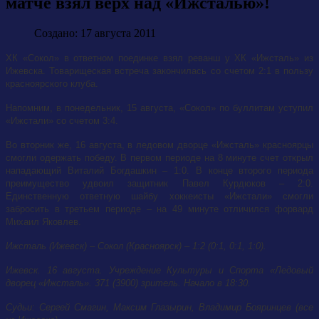
матче взял верх над «Ижсталью»!
Создано: 17 августа 2011
ХК «Сокол» в ответном поединке взял реванш у ХК «Ижсталь» из
Ижевска. Товарищеская встреча закончилась со счетом 2:1 в пользу
красноярского клуба.
Напомним, в понедельник, 15 августа, «Сокол» по буллитам уступил
«Ижстали» со счетом 3:4.
Во вторник же, 16 августа, в ледовом дворце «Ижсталь» красноярцы
смогли одержать победу. В первом периоде на 8 минуте счет открыл
нападающий Виталий Богдашкин – 1:0. В конце второго периода
преимущество удвоил защитник Павел Курдюков – 2:0.
Единственную ответную шайбу хоккеисты «Ижстали» смогли
забросить в третьем периоде – на 49 минуте отличился форвард
Михаил Яковлев.
Ижсталь (Ижевск) – Сокол (Красноярск) – 1:2 (0:1, 0:1, 1:0).
Ижевск. 16 августа. Учреждение Культуры и Спорта «Ледовый
дворец «Ижсталь». 371 (3900) зритель. Начало в 18:30.
Судьи: Сергей Смагин, Максим Глазырин, Владимир Бояринцев (все