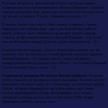
В четверг, 18 августа, красноярский «Сокол» на выезде провел
товарищескую игру против пермского «Молота-Прикамье». Сибиряки
показали уверенную игру, однако для положительного исхода матча
сил все же не хватило. В итоге, поражение со счетом 1:3.
В первом отрезке игры ворота обеих команд оставались сухими.
Окрыли же счет хозяева льда - сразу две безответные шайбы в
ворота «Сокола» были заброшены под занавес второго периода.
Сначала, на 39-й минуте отличился Арсений Бондарев – 1:0, после
чего на 40-й минуте Андрей Шурупов удвоил преимущество – 2:0.
В начале третьего периода «Сокол», играя в большинстве, все же
размочил счет. На 43-й минуте точным броском отметился защитник
Евгений Сапожков – 2:1. Однако спустя 7 минут численным
преимуществом воспользовался уже «Молот» - на 51 минуте Арсений
Ерохин поставил точку в матче – 3:1.
Генеральный менеджер ХК «Сокол» Виктор Труфанов:
«В целом,
ничего страшного не произошло, играли мы хорошо. Конечно, хочется
выигрывать как можно чаще, но, к сожалению, это не всегда удается.
Сейчас, во время товарищеских игр в межсезонье идет более
плотное формирование состава. Мы понимаем, что к началу
чемпионата команда должна быть готова на все 100%. Будем
продолжать работать изо всех сил».