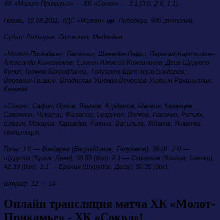
ХК «Молот-Прикамье» — ХК «Сокол» — 3:1 (0:0, 2:0, 1:1).
Пермь. 18.08.2011. УДС «Молот» им. Лебедева. 500 зрителей.
Судьи: Голдырев, Литвинов, Медведев.
«Молот-Прикамье»: Пасечник; Шемелин-Перри, Парнхам-Картошкин-
Александр Кожевников; Ерохин-Алексей Кожевников, Деев-Шурупов-
Кулик; Громов-Бахриддинов, Толузаков-Щетинкин-Бондарев;
Веревкин-Гришин, Владислав Ушенин-Вячеслав Ушенин-Рахимуллин;
Казаков.
«Сокол»: Сафин; Орлов, Языков, Курдюков, Шангин, Казанцев,
Сапожков, Чикалин, Филатов; Безруков, Волков, Пасенко, Репьях,
Елагин, Макаров, Каравдин, Раенко, Васильев, Жданов, Ячменев,
Потылицин.
Голы: 1:0 — Бондарев (Бахриддинов, Толузаков), 38:01. 2:0 —
Шурупов (Кулик, Деев), 39:53 (бол). 2:1 — Сапожков (Волков, Раенко),
42:39 (бол). 3:1 — Ерохин (Шурупов, Деев), 50:35 (бол).
Штраф: 12 — 14.
Онлайн трансляция матча ХК «Молот-
Прикамье» - ХК «Сокол»!