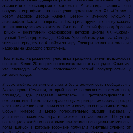
стала жительница Днепропетровска Екатерина Ковалева. Из рук
знаменитого красноярского хоккеиста Александра Семина она
получила
cертификат на посещение домашних игр ХК «Сокол» в
новом ледовом дворце «Арена. Север»
и именную клюшку с
автографом. Как и планировала, Екатерина вручила клюшку самому
талантливому юному хоккеисту. Им стал 10-летний форвард Арсений
Грицюк – воспитанник красноярской детской школы ХК «Сокол»,
лучший бомбардир команды. Сейчас Арсений выступает за «Смену»,
забивая в среднем по 4 шайбы за игру. Тренеры возлагают большие
надежды на молодого спортсмена.
После всех награждений, участники праздника имели возможность
посетить более 20 спортивно-развлекательных площадок. Отметим,
что площадка «Сокола» пользовалась особой популярностью у
жителей города.
У всех любителей зимнего спорта была возможность пообщаться с
Александром Семиным, который после награждения посетил нашу
площадку, где раздавал автографы и фотографировался с
поклонниками. Также юные красноярцы «примеряли» форму вратаря
и оставляли свои пожелания игрокам и клубу на специальном стенде.
Особый интерес и много положительных эмоций вызвала у
участников праздника игра в «хоккей на асфальте». По углам
настоящих хоккейных ворот были прикреплены специальные мишени,
попав шайбой в которые горожане получали памятный сувенир от
клуба «Сокол», фотографию с автографом Семина и купон на