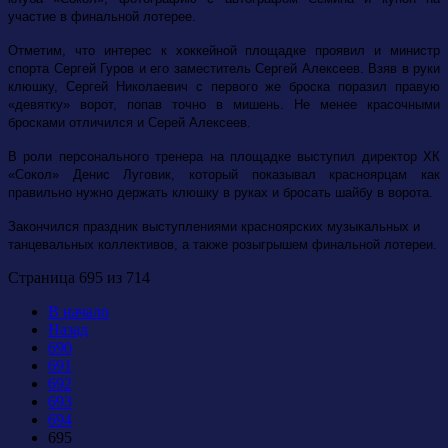
участие в финальной лотерее.
Отметим, что интерес к хоккейной площадке проявил и министр
спорта Сергей Гуров и его заместитель Сергей Алексеев. Взяв в руки
клюшку, Сергей Николаевич с первого же броска поразил правую
«девятку» ворот, попав точно в мишень. Не менее красочными
бросками отличился и Серей Алексеев.
В роли персонального тренера на площадке выступил директор ХК
«Сокол» Денис Луговик, который показывал красноярцам как
правильно нужно держать клюшку в руках и бросать шайбу в ворота.
Закончился праздник выступлениями красноярских музыкальных и
танцевальных коллективов, а также розыгрышем финальной лотереи.
Страница 695 из 714
В начало
Назад
690
691
692
693
694
695