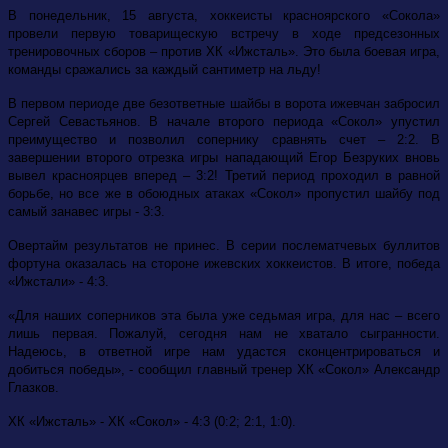
В понедельник, 15 августа, хоккеисты красноярского «Сокола»
провели первую товарищескую встречу в ходе предсезонных
тренировочных сборов – против ХК «Ижсталь». Это была боевая игра,
команды сражались за каждый сантиметр на льду!
В первом периоде две безответные шайбы в ворота ижевчан забросил
Сергей Севастьянов. В начале второго периода «Сокол» упустил
преимущество и позволил сопернику сравнять счет – 2:2. В
завершении второго отрезка игры нападающий Егор Безруких вновь
вывел красноярцев вперед – 3:2! Третий период проходил в равной
борьбе, но все же в обоюдных атаках «Сокол» пропустил шайбу под
самый занавес игры - 3:3.
Овертайм результатов не принес. В серии послематчевых буллитов
фортуна оказалась на стороне ижевских хоккеистов. В итоге, победа
«Ижстали» - 4:3.
«Для наших соперников эта была уже седьмая игра, для нас – всего
лишь первая. Пожалуй, сегодня нам не хватало сыгранности.
Надеюсь, в ответной игре нам удастся сконцентрироваться и
добиться победы», - сообщил главный тренер ХК «Сокол» Александр
Глазков.
ХК «Ижсталь» - ХК «Сокол» - 4:3 (0:2; 2:1, 1:0).