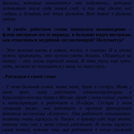
фильмы, которые называются «на подумать», которые
оставляют после себя такой след, и ты еще где-то час
сидишь и думаешь над этим фильмом. Вот такие я фильмы
люблю.
- В твоём дебютном сезоне появилось нововведение –
флеш-интервью после периода, и большие видео интервью,
как относишься медийной составляющей? Получается?
- Это важная часть в хоккее, тоже, я считаю. И к этому
нужно привыкать, это нужно уметь делать. Общаться на
камеру – это очень хороший навык. Я пока учусь еще чуть-
чуть, может не получается у меня, но пока учусь.
- Расскажи о своей семье
- У меня большая семья: мама, папа, брат и сестра. Мама у
меня врач, папа работает администратором в
Краснопресненских банях в Москве. Брат у меня сейчас учится
в магистратуре и работает в IT-сфере. Сестра у меня
старшая тоже, она работает в крупной французской
компании косметики «Кларанс». Она работает начальником,
поэтому очень горжусь ей. Также, в пример себе беру тетю,
потому что она у меня судьей работает. Я очень горжусь
своей тетей, потому что она работает в очень сложной