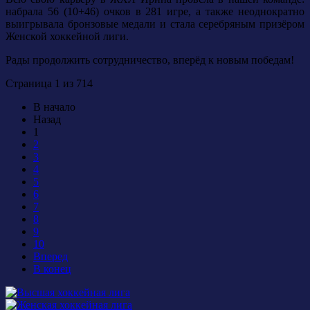
набрала 56 (10+46) очков в 281 игре, а также неоднократно
выигрывала бронзовые медали и стала серебряным призёром
Женской хоккейной лиги.
Рады продолжить сотрудничество, вперёд к новым победам!
Страница 1 из 714
В начало
Назад
1
2
3
4
5
6
7
8
9
10
Вперед
В конец