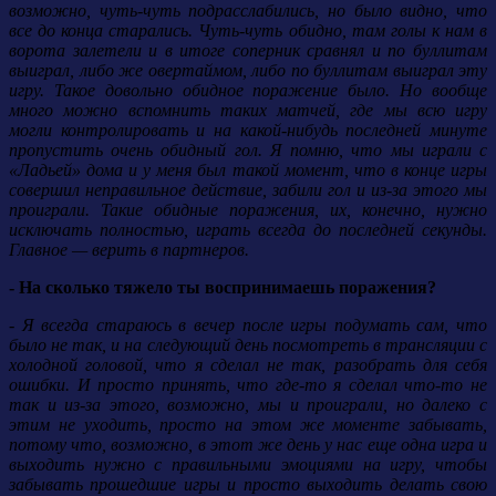
возможно, чуть-чуть подрасслабились, но было видно, что
все до конца старались. Чуть-чуть обидно, там голы к нам в
ворота залетели и в итоге соперник сравнял и по буллитам
выиграл, либо же овертаймом, либо по буллитам выиграл эту
игру. Такое довольно обидное поражение было. Но вообще
много можно вспомнить таких матчей, где мы всю игру
могли контролировать и на какой-нибудь последней минуте
пропустить очень обидный гол. Я помню, что мы играли с
«Ладьей» дома и у меня был такой момент, что в конце игры
совершил неправильное действие, забили гол и из-за этого мы
проиграли. Такие обидные поражения, их, конечно, нужно
исключать полностью, играть всегда до последней секунды.
Главное — верить в партнеров.
- На сколько тяжело ты воспринимаешь поражения?
- Я всегда стараюсь в вечер после игры подумать сам, что
было не так, и на следующий день посмотреть в трансляции с
холодной головой, что я сделал не так, разобрать для себя
ошибки. И просто принять, что где-то я сделал что-то не
так и из-за этого, возможно, мы и проиграли, но далеко с
этим не уходить, просто на этом же моменте забывать,
потому что, возможно, в этот же день у нас еще одна игра и
выходить нужно с правильными эмоциями на игру, чтобы
забывать прошедшие игры и просто выходить делать свою