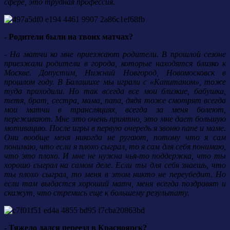
сфере, это трудная профессия.
- Родители были на твоих матчах?
- На матчи ко мне приезжают родители. В прошлой сезоне
приезжали родители в города, которые находятся близко к
Москве. Допустим, Нижний Новгород, Новомосковск в
прошлом году. В Балашихе мы играли с «Капитаном», тоже
туда приходили. Но так всегда все мои близкие, бабушка,
тетя, брат, сестра, мама, папа, дядя тоже смотрят всегда
мои матчи в трансляциях, всегда за меня болеют,
переживают. Мне это очень приятно, это мне дает большую
мотивацию. После игры в первую очередь я звоню папе и маме.
Они вообще меня никогда не ругают, потому что я сам
понимаю, что если я плохо сыграл, то я сам для себя понимаю,
что это плохо. И мне не нужна чья-то поддержка, что ты
хорошо сыграл на самом деле. Если ты для себя знаешь, что
ты плохо сыграл, то меня в этом никто не переубедит. Но
если там выдастся хороший матч, меня всегда поздравят и
скажут, что стремись еще к большему результату.
- Тяжело дался переезд в Красноярск?