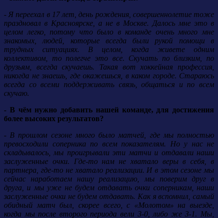
- Я переехал в 17 лет, день рождения, совершеннолетие тоже
праздновал в Красноярске, а не в Москве. Далось мне это в
целом легко, потому что было в команде очень много мне
знакомых, людей, которые всегда были рукой помощи в
трудных ситуациях. В целом, когда живете одним
коллективом, то полегче это все. Скучать по близким, по
друзьям, всегда скучаешь. Такая вот хоккейная профессия,
никогда не знаешь, где окажешься, в каком городе. Стараюсь
всегда со всеми поддерживать связь, общаться и по всем
скучаю.
- В чём нужно добавить нашей команде, для достижения
более высоких результатов?
- В прошлом сезоне много было матчей, где мы полностью
превосходили соперника по всем показателям. Но у нас не
складывалось, мы проигрывали эти матчи и отдавали наши
заслуженные очки. Где-то нам не хватало веры в себя, в
партнера, где-то не хватало реализации. И в этом сезоне мы
сейчас наработаем нашу реализацию, мы поверим друг в
друга, и мы уже не будем отдавать очки соперникам, наши
заслуженные очки не будем отдавать. Как я вспомнил, самый
обидный матч был, скорее всего, с «Молотом» на выезде,
когда мы после второго периода вели 3-0, либо же 3-1. Мы,