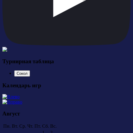
Турнирная таблица
Сокол
Календарь игр
Август
Пн.
Вт.
Ср.
Чт.
Пт.
Сб.
Вс.
1
2