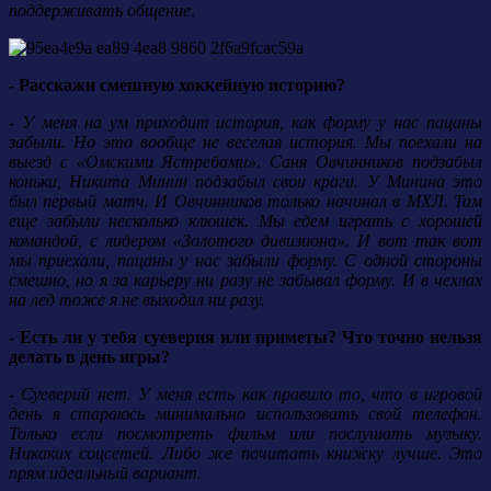
поддерживать общение
.
- Расскажи смешную хоккейную историю?
- У меня на ум приходит история, как форму у нас пацаны
забыли. Но это вообще не веселая история. Мы поехали на
выезд с «Омскими Ястребами». Саня Овчинников подзабыл
коньки, Никита Минин подзабыл свои краги. У Минина это
был первый матч. И Овчинников только начинал в МХЛ. Там
еще забыли несколько клюшек. Мы едем играть с хорошей
командой, с лидером «Золотого дивизиона». И вот так вот
мы приехали, пацаны у нас забыли форму. С одной стороны
смешно, но я за карьеру ни разу не забывал форму. И в чехлах
на лед тоже я не выходил ни разу.
- Есть ли у тебя суеверия или приметы? Что точно нельзя
делать в день игры?
- Суеверий нет. У меня есть как правило то, что в игровой
день я стараюсь минимально использовать свой телефон.
Только если посмотреть фильм или послушать музыку.
Никаких соцсетей. Либо же почитать книжку лучше. Это
прям идеальный вариант.