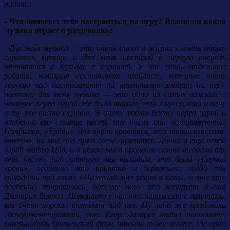
работу.
- Что помогает тебе настроиться на игру? Важно ли какая
музыка играет в раздевалке?
- Для меня музыка — это очень много в жизни, я очень люблю
слушать музыку, и для меня настрой в первую очередь
начинается с музыки, с хорошей. У нас есть отдельные
ребята, которые составляют плейлист, которые очень
хорошо нас настраивают на правильные эмоции, на игру,
поэтому для меня музыка — это одно из самых важных в
настрое перед игрой. Не было такого, что я приезжаю и одну
и ту же песню слушаю. Я очень люблю Басту перед игрой и
особенно его старые песни, мне очень они мотивируются.
Например, «Урбан» мне очень нравится, это такая классика,
конечно, но мне оно прям очень нравится. Лично я еще перед
игрой люблю Цоя, и в целом мы в прошлом сезоне выбрали для
себя песню, под которую мы выходим, это была «Группа
крови», особенно это приятно и заряжает, когда ты
выходишь под слова «Пожелай мне удачи в бою», и мне это
особенно понравилось, потому что это копирует выход
Дмитрия Бивола. Нормально у нас это заряжает с пацанами,
мы очень хорошо выходили под нее. Ну либо же пробовали
экспериментировать, вот Егор Лазарев любил поставить
какой-нибудь бразильский фонк, что-то такое тоже, где прям