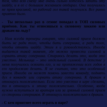
тем, что всю смену мне очень сильно хотелось забить эту
шайбу, и я ее с большим желанием отбирал. Она получилась
не прям красивой, но рабочий гол такой получился. Все равно
приятно было.
- Ты несколько раз в сезоне попадал в ТОП силовых
приёмов. Как ты относишься к силовому хоккею или
дракам на льду?
- Нам всегда тренеры говорят, что силовой прием должен
быть не ради того, чтобы бить соперника, а ради того,
чтобы отнять шайбу. Этим я и руководствуюсь. Иногда
выдается такой момент, где можно провести силовой и
сорвать атаку соперника. Стараюсь делать это, когда это
уместно. Мельница – это отдельный силовой. В детстве у
меня получилось освоить его, и на протяжении всех годов я
его продолжаю делать. Я не считаю, что это особенный
прием. Иногда он может помочь завести команду, поднять
дух в команде или сорвать атаку соперника. К дракам я
отношусь положительно. Если это уместно в игре сделать,
то я отношусь к этому положительно. Особенно, когда
нужно вступиться за вратаря или за грязный силовой прием
со стороны соперников. Я отношусь положительно к дракам.
- С кем приятнее всего играть в паре?