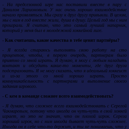
- На предсезонной игре нас поставили вместе в пару с
Данилом Ларионовым. У нас очень хорошо взаимодействие
начало проявляться. Мы сразу к друг другу привыкли. В целом,
мы с ним в год вместе жили, душа в душу. Целый год мы с ним
проиграли. Я считаю, что это самый лучший напарник,
который у меня был в молодежной хоккейной лиге.
- Как считаешь, какие качества в тебе ценят партнёры?
- Я всегда стараюсь выполнять свою работу на сто
процентов, чтобы, в первую очередь, партнерам было
приятно со мной играть. Я думаю, я могу с любым наладить
контакт и обсудить какие-то моменты, где друг друга
подстраховать. Я не могу сказать, что я идеальный хоккеист
и из-за этого со мной хорошо играть. Просто
коммуникабельность с партнерами и выполнение своего
задания игрового.
- С кем в команде сложнее всего взаимодействовать?
- Я думаю, что сложнее всего взаимодействовать с Серегой
Чакмаревым, потому что иногда он чуть-чуть в свой хоккей
играет, но это не значит, что он плохой игрок. Серега
хороший игрок, но с ним иногда бывает чуть-чуть сложнее.
Иногда он в себе что-то держит, и ты не понимаешь, что у