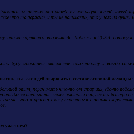
Чакмаревым, потому что иногда он чуть-чуть в свой хоккей игр
в себе что-то держит, и ты не понимаешь, что у него на душе. 
ому что мне нравится эта команда. Либо же в ЦСКА, потому что 
росто буду стараться выполнять свою работу и всегда стре
итаешь, ты готов дебютировать в составе основной команды?
ь большой опыт, перенимать что-то от старших, где-то подсм
дать более точный пас, более быстрый пас, где-то быстро пер
Я считаю, что я просто смогу справиться с этими скоростями
ов.
им участием?