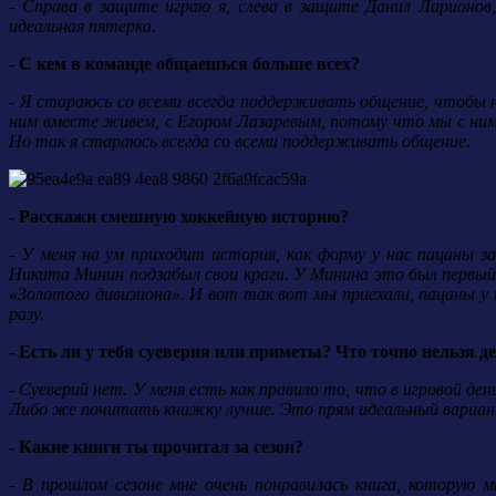
- Справа в защите играю я, слева в защите Данил Ларионо
идеальная пятерка.
- С кем в команде общаешься больше всех?
- Я стараюсь со всеми всегда поддерживать общение, чтобы н
ним вместе живем, с Егором Лазаревым, потому что мы с ни
Но так я стараюсь всегда со всеми поддерживать общение
.
- Расскажи смешную хоккейную историю?
- У меня на ум приходит история, как форму у нас пацаны з
Никита Минин подзабыл свои краги. У Минина это был первый 
«Золотого дивизиона». И вот так вот мы приехали, пацаны у н
разу.
- Есть ли у тебя суеверия или приметы? Что точно нельзя д
- Суеверий нет. У меня есть как правило то, что в игровой д
Либо же почитать книжку лучше. Это прям идеальный вариан
- Какие книги ты прочитал за сезон?
- В прошлом сезоне мне очень понравилась книга, которую 