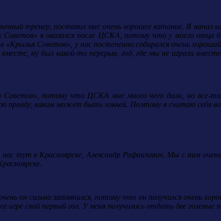
ный тренер, поставил мне очень хорошее катание. Я начал играт
х Советов» я оказался после ЦСКА, потому что у моего отца бы
 в «Крылья Советов», у нас постепенно собирался очень хороший 
вместе, ну был какой-то перерыв, год, где мы не играли вместе
 Советов», потому что ЦСКА мне много чего дало, но все-та
 всю правду, каким может быть хоккей. Поэтому я считаю себя 
 нас тут в Красноярске, Александр Рафаилович. Мы с ним очен
Красноярске.
чень он сильно запомнился, потому что он получился очень хоро
й же игре свой первый гол. У меня получилось отдать две голевые