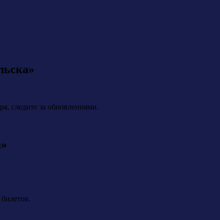
льска»
я, следите за обновлениями.
а»
 билетов.