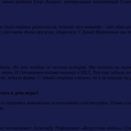
в, левый крайний Егор Лазарев, центральный нападающий Се
е было никаких разногласий, потому что команда – это одно ц
м уже очень давно дружим, общаемся. С Ваней Морозовым мы 
абыли. Но это вообще не веселая история. Мы поехали на вые
матч. И Овчинников только начинал в МХЛ. Там еще забыли нес
ас забыли форму. С одной стороны смешно, но я за карьеру ни р
елать в день игры?
ень я стараюсь минимально использовать свой телефон. Только е
т.
мне посоветовал Александр Рафаилович «Искусство войны» Су