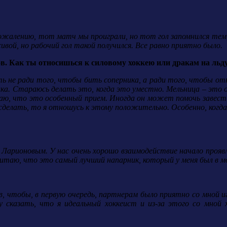
ожалению, тот матч мы проиграли, но тот гол запомнился тем, 
ивой, но рабочий гол такой получился. Все равно приятно было.
ов. Как ты относишься к силовому хоккею или дракам на льд
ть не ради того, чтобы бить соперника, а ради того, чтобы от
ка. Стараюсь делать это, когда это уместно. Мельница – это от
аю, что это особенный прием. Иногда он может помочь завести 
сделать, то я отношусь к этому положительно. Особенно, когда 
 Ларионовым. У нас очень хорошо взаимодействие начало проявля
читаю, что это самый лучший напарник, который у меня был в м
в, чтобы, в первую очередь, партнерам было приятно со мной и
гу сказать, что я идеальный хоккеист и из-за этого со мной