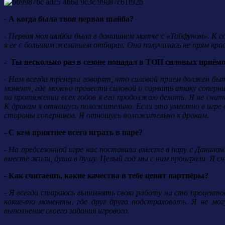
- А когда была твоя первая шайба?
- Первая моя шайба была в домашнем матче с «Тайфуном». К с
я ее с большим желанием отбирал. Она получилась не прям крас
- Ты несколько раз в сезоне попадал в ТОП силовых приём
- Нам всегда тренеры говорят, что силовой прием должен бы
момент, где можно провести силовой и сорвать атаку соперни
на протяжении всех годов я его продолжаю делать. Я не счит
К дракам я отношусь положительно. Если это уместно в игре 
стороны соперников. Я отношусь положительно к дракам.
- С кем приятнее всего играть в паре?
- На предсезонной игре нас поставили вместе в пару с Данилом
вместе жили, душа в душу. Целый год мы с ним проиграли. Я с
- Как считаешь, какие качества в тебе ценят партнёры?
- Я всегда стараюсь выполнять свою работу на сто проценто
какие-то моменты, где друг друга подстраховать. Я не мо
выполнение своего задания игрового.