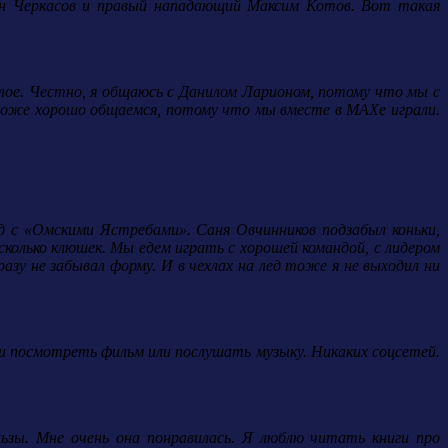
мен Черкасов и правый нападающий Максим Котов. Вот такая
елое. Честно, я общаюсь с Данилом Ларионом, потому что мы с
тоже хорошо общаемся, потому что мы вместе в МАХе играли.
зд с «Омскими Ястребами». Саня Овчинников подзабыл коньки,
колько клюшек. Мы едем играть с хорошей командой, с лидером
азу не забывал форму. И в чехлах на лед тоже я не выходил ни
сли посмотреть фильм или послушать музыку. Никаких соцсетей.
ньзы. Мне очень она понравилась. Я люблю читать книги про