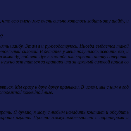
что всю смену мне очень сильно хотелось забить эту шайбу, и
у?
нять шайбу. Этим я и руководствуюсь. Иногда выдается такой
дельный силовой. В детстве у меня получилось освоить его, и
команду, поднять дух в команде или сорвать атаку соперника.
нужно вступиться за вратаря или за грязный силовой прием со
ться. Мы сразу к друг другу привыкли. В целом, мы с ним в год
олодежной хоккейной лиге.
грать. Я думаю, я могу с любым наладить контакт и обсудить
 хорошо играть. Просто коммуникабельность с партнерами и