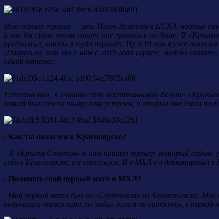
Мой первый тренер — это Игорь Зеленчев в ЦСКА, вообще отлич
и как бы сразу этот спорт мне пришелся по душе. В «Крылья
предложил, чтобы я туда перешёл. Ну и 10 лет я уже оказался
Лазаревым, вот мы с ним с 2019 года играем, можно сказать, 
одной пятерке.
Естественно, я считаю себя воспитанником больше «Крыльев
хоккей был совсем по-другому устроен, и открыл мне глаза на
- Как ты оказался в Красноярске?
- В «Крылья Советов» к нам пришел тренер, который сейчас у
себя в Красноярске, и я согласился. И в МХЛ в я дебютировал в 
- Помнишь свой первый матч в МХЛ?
- Мой первый матч был со «Спутником» из Альметьевска. Мне о
получилась первая игра, он забил, если я не ошибаюсь, в перво