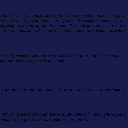
ь в 5 лет, и кроме хоккея, потом я больше ничего не знал, ну
л знакомый, у которого сын играл в «Крыльях Советов», и он
коллектив, очень хороший тренер. Там я познакомился с Егором
, но в основном в «Крыльях Советов» мы с ним играли всегда в
ки в «Крылья Советов» уже был более осознанный возраст, и
воспитанником «Крылья Советов».
ь хорошо в команде общались, и он мне предложил попробовать
шим. Я играл в паре с Данилом Ларионовым. У нас очень хорошо
 передачи, и в целом хорошо микроматч провели.