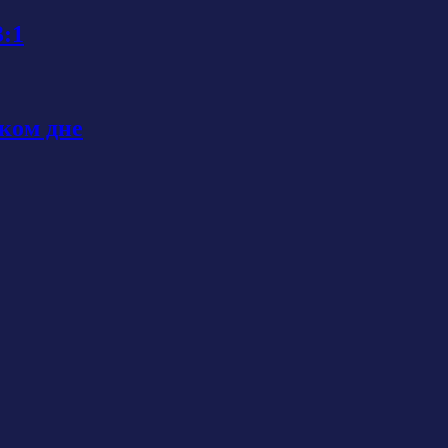
3:1
ком дне