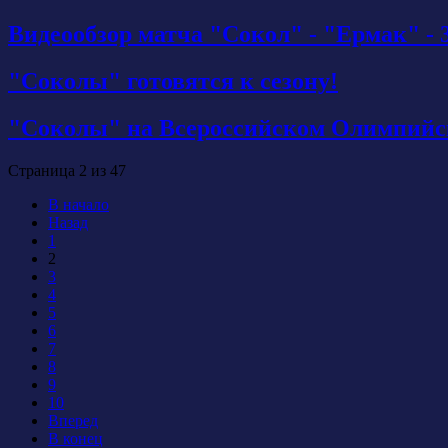
Видеообзор матча "Сокол" - "Ермак" - 
"Соколы" готовятся к сезону!
"Соколы" на Всероссийском Олимпийс
Страница 2 из 47
В начало
Назад
1
2
3
4
5
6
7
8
9
10
Вперед
В конец